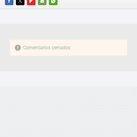
FACEBOOK
TWITTER
FLIPBOARD
E-
WHATSAPP
MAIL
Comentarios cerrados