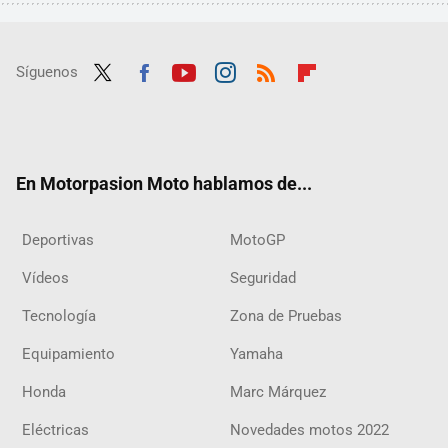
Síguenos
Twit
Fac
Yout
Inst
RSS
Flip
ter
ebo
ube
agra
boar
ok
m
d
En Motorpasion Moto hablamos de...
Deportivas
MotoGP
Vídeos
Seguridad
Tecnología
Zona de Pruebas
Equipamiento
Yamaha
Honda
Marc Márquez
Eléctricas
Novedades motos 2022