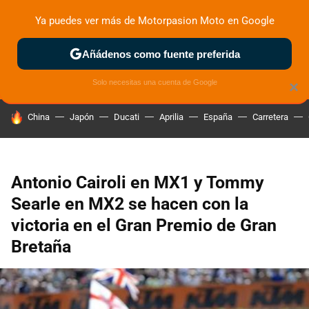
Ya puedes ver más de Motorpasion Moto en Google
ZONA DE PRUEBAS
DEPORTIVAS
MOTOS ELÉCTRICAS
Añádenos como fuente preferida
Solo necesitas una cuenta de Google
×
HOY SE HABLA DE
China
Japón
Ducati
Aprilia
España
Carretera
Antonio Cairoli en MX1 y Tommy
Searle en MX2 se hacen con la
victoria en el Gran Premio de Gran
Bretaña