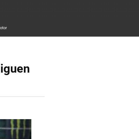
otor
siguen