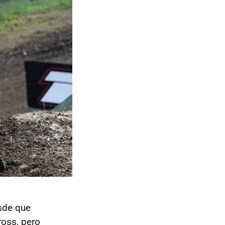
sde que
oss, pero