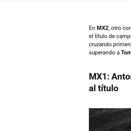
En
MX2
, otro co
el título de cam
cruzando primero
superando a
Tom
MX1: Anton
al título