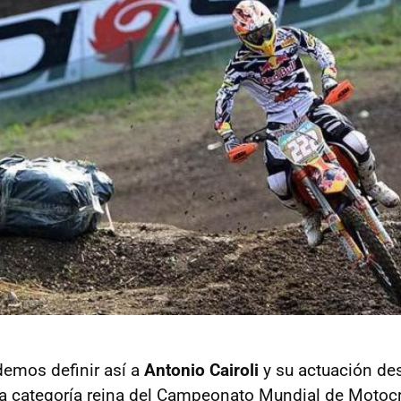
demos definir así a
Antonio Cairoli
y su actuación de
a categoría reina del Campeonato Mundial de Motocr