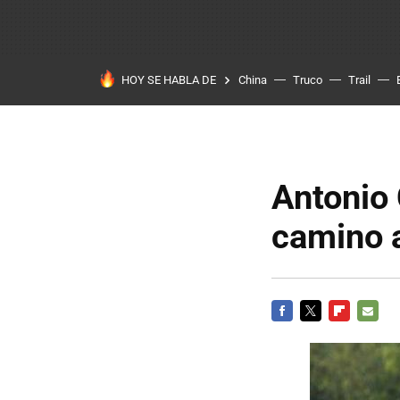
HOY SE HABLA DE
China
Truco
Trail
Antonio 
camino a
FACEBOOK
TWITTER
FLIPBOARD
E-
MAIL