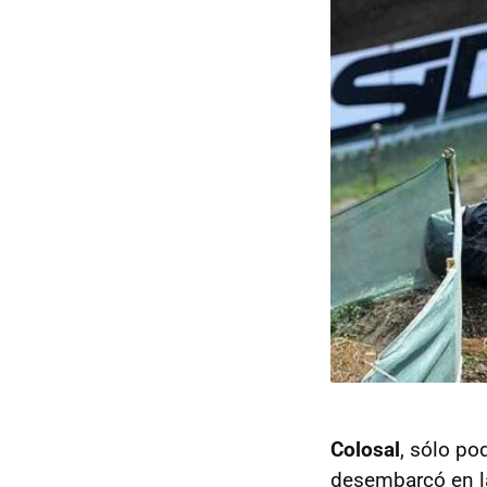
Colosal
, sólo po
desembarcó en l