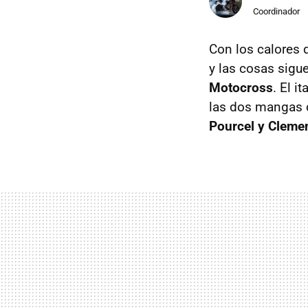
Coordinador
Con los calores 
y las cosas sigu
Motocross
. El i
las dos mangas 
Pourcel y Clemen