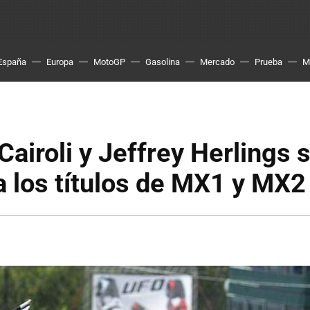
España
Europa
MotoGP
Gasolina
Mercado
Prueba
M
Cairoli y Jeffrey Herlings 
 los títulos de MX1 y MX2