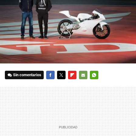
Sin comentarios
FACEBOOK
TWITTER
FLIPBOARD
E-
WHATSAPP
MAIL