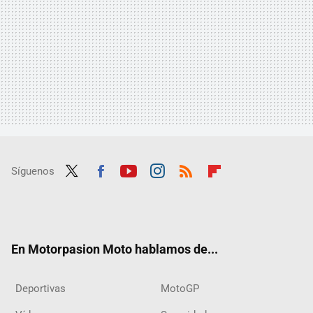
Síguenos
Twit
Fac
Yout
Inst
RSS
Flip
ter
ebo
ube
agra
boar
ok
m
d
En Motorpasion Moto hablamos de...
Deportivas
MotoGP