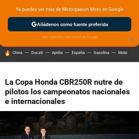
Ya puedes ver más de Motorpasion Moto en Google
ZONA DE PRUEBAS
DEPORTIVAS
MOTOS ELÉCTRICAS
Añádenos como fuente preferida
Solo necesitas una cuenta de Google
×
HOY SE HABLA DE
China
Ducati
Aprilia
España
Gasolina
Moto
La Copa Honda CBR250R nutre de
pilotos los campeonatos nacionales
e internacionales