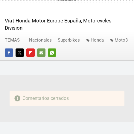
Vía | Honda Motor Europe España, Motorcycles
Division
TEMAS
Nacionales
Superbikes
Honda
Moto3
FACEBOOK
TWITTER
FLIPBOARD
E-
WHATSAPP
MAIL
Comentarios cerrados