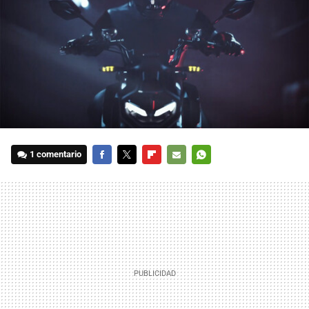
1 comentario
FACEBOOK
TWITTER
FLIPBOARD
E-
WHATSAPP
MAIL