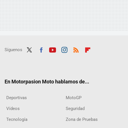
Síguenos
Twit
Fac
Yout
Inst
RSS
Flip
ter
ebo
ube
agra
boar
ok
m
d
En Motorpasion Moto hablamos de...
Deportivas
MotoGP
Vídeos
Seguridad
Tecnología
Zona de Pruebas