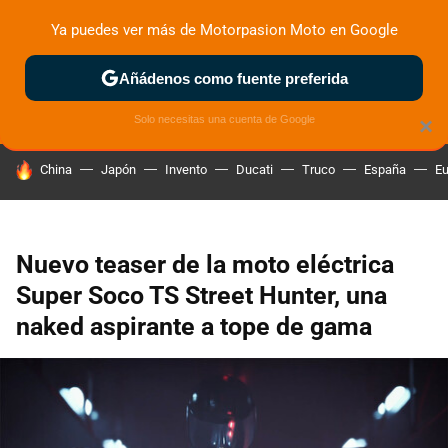
Ya puedes ver más de Motorpasion Moto en Google
ZONA DE PRUEBAS
DEPORTIVAS
MOTOS ELÉCTRICAS
Añádenos como fuente preferida
Solo necesitas una cuenta de Google
×
HOY SE HABLA DE
China
Japón
Invento
Ducati
Truco
España
Eu
Nuevo teaser de la moto eléctrica
Super Soco TS Street Hunter, una
naked aspirante a tope de gama