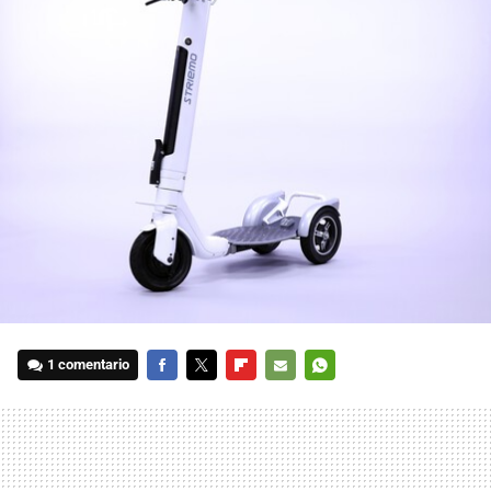
1 comentario
FACEBOOK
TWITTER
FLIPBOARD
E-
WHATSAPP
MAIL