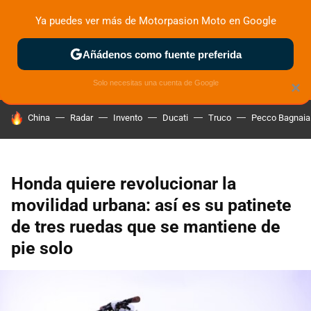
Ya puedes ver más de Motorpasion Moto en Google
ZONA DE PRUEBAS
DEPORTIVAS
MOTOS ELÉCTRICAS
Añádenos como fuente preferida
Solo necesitas una cuenta de Google
×
HOY SE HABLA DE
China
Radar
Invento
Ducati
Truco
Pecco Bagnaia
Honda quiere revolucionar la
movilidad urbana: así es su patinete
de tres ruedas que se mantiene de
pie solo