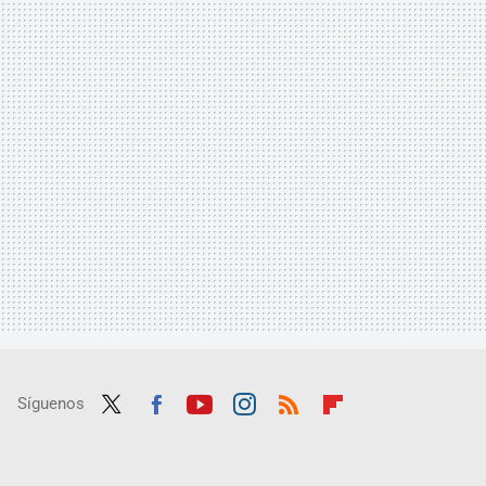
Síguenos
Twit
Fac
Yout
Inst
RSS
Flip
ter
ebo
ube
agra
boar