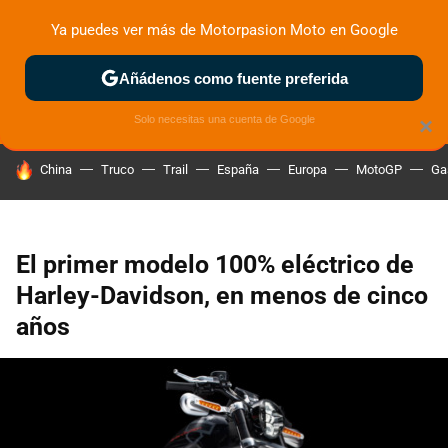
Ya puedes ver más de Motorpasion Moto en Google
ZONA DE PRUEBAS
DEPORTIVAS
MOTOS ELÉCTRICAS
Añádenos como fuente preferida
Solo necesitas una cuenta de Google
×
HOY SE HABLA DE
China
Truco
Trail
España
Europa
MotoGP
Ga
El primer modelo 100% eléctrico de
Harley-Davidson, en menos de cinco
años