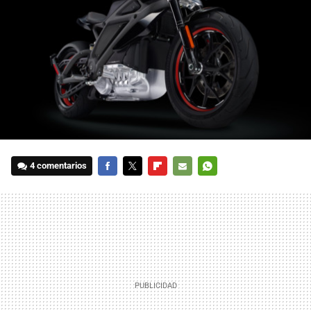
4 comentarios
FACEBOOK
TWITTER
FLIPBOARD
E-
WHATSAPP
MAIL