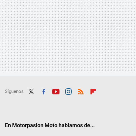
Síguenos
Twit
Fac
Yout
Inst
RSS
Flip
ter
ebo
ube
agra
boar
ok
m
d
En Motorpasion Moto hablamos de...