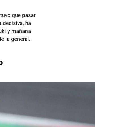
l tuvo que pasar
 decisiva, ha
zuki y mañana
e la general.
o