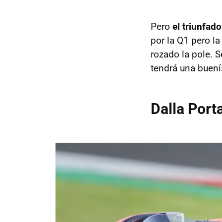
Pero
el triunfad
por la Q1 pero l
rozado la pole. 
tendrá una buenís
Dalla Port