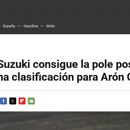
España
Gasolina
Moto
Suzuki consigue la pole po
a clasificación para Arón
FACEBOOK
TWITTER
FLIPBOARD
E-
MAIL