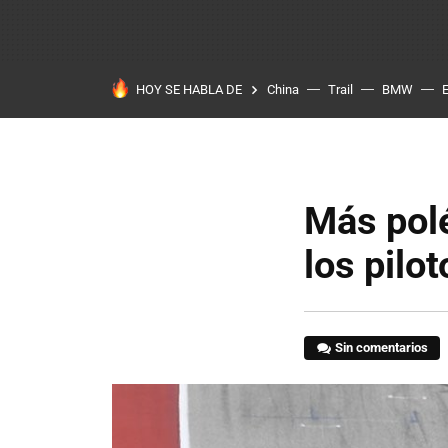
HOY SE HABLA DE
China
Trail
BMW
Más pol
los pilo
Sin comentarios