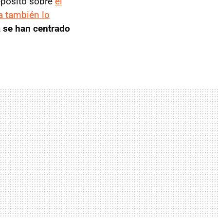
epositó sobre
el
a también lo
a se han centrado