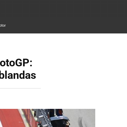
otor
MotoGP:
 blandas