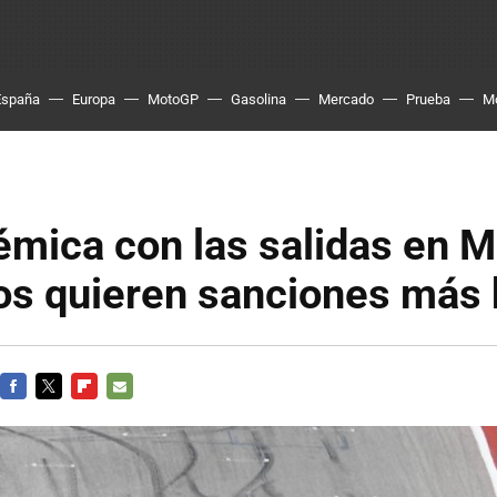
España
Europa
MotoGP
Gasolina
Mercado
Prueba
M
émica con las salidas en 
tos quieren sanciones más
FACEBOOK
TWITTER
FLIPBOARD
E-
MAIL