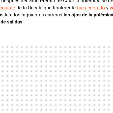
i después del Gran Premio de Catar la polémica se d
sculante
de la Ducati, que finalmente
fue aceptado
y
y
ras las dos siguientes carreras
los ojos de la polémic
 de salidas
.