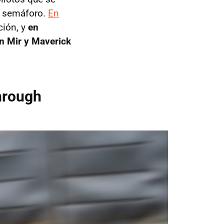
l semáforo.
En
ción, y
en
n Mir y Maverick
Through