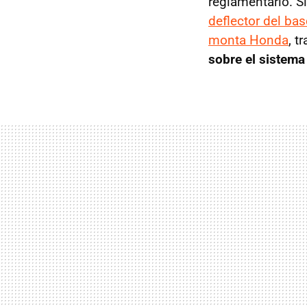
reglamentario. S
deflector del ba
monta Honda
, t
sobre el sistema