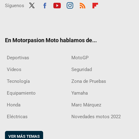
Síguenos
Twit
Fac
Yout
Inst
RSS
Flip
ter
ebo
ube
agra
boar
ok
m
d
En Motorpasion Moto hablamos de...
Deportivas
MotoGP
Vídeos
Seguridad
Tecnología
Zona de Pruebas
Equipamiento
Yamaha
Honda
Marc Márquez
Eléctricas
Novedades motos 2022
VER MÁS TEMAS