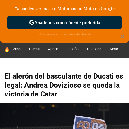
Ya puedes ver más de Motorpasion Moto en Google
ZONA DE PRUEBAS
DEPORTIVAS
MOTOS ELÉCTRICAS
Añádenos como fuente preferida
Solo necesitas una cuenta de Google
×
HOY SE HABLA DE
China
Ducati
Aprilia
España
Gasolina
Moto
El alerón del basculante de Ducati es
legal: Andrea Dovizioso se queda la
victoria de Catar