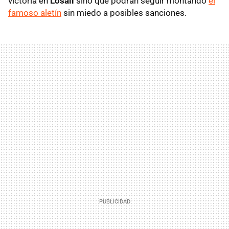
victoria en
Losail
sino que podrán seguir montando
el
famoso aletín
sin miedo a posibles sanciones.