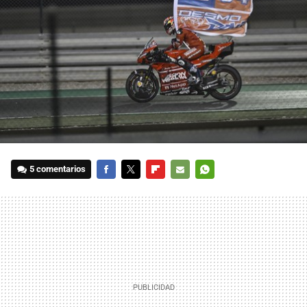
5 comentarios
FACEBOOK
TWITTER
FLIPBOARD
E-
WHATSAPP
MAIL