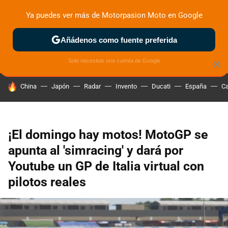
Ya puedes ver más de Motorpasion Moto en Google
ZONA DE PRUEBAS
DEPORTIVAS
MOTOS ELÉCTRICAS
Añádenos como fuente preferida
Solo necesitas una cuenta de Google
×
HOY SE HABLA DE
China
Japón
Radar
Invento
Ducati
España
Ca
¡El domingo hay motos! MotoGP se
apunta al 'simracing' y dará por
Youtube un GP de Italia virtual con
pilotos reales