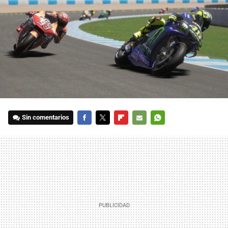
Sin comentarios
FACEBOOK
TWITTER
FLIPBOARD
E-
WHATSAPP
MAIL