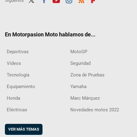
Síguenos
Twit
Fac
Yout
Inst
RSS
Flip
ter
ebo
ube
agra
boar
ok
m
d
En Motorpasion Moto hablamos de...
Deportivas
MotoGP
Vídeos
Seguridad
Tecnología
Zona de Pruebas
Equipamiento
Yamaha
Honda
Marc Márquez
Eléctricas
Novedades motos 2022
VER MÁS TEMAS