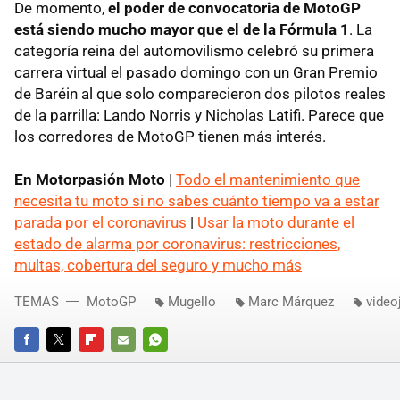
De momento,
el poder de convocatoria de MotoGP
está siendo mucho mayor que el de la Fórmula 1
. La
categoría reina del automovilismo celebró su primera
carrera virtual el pasado domingo con un Gran Premio
de Baréin al que solo comparecieron dos pilotos reales
de la parrilla: Lando Norris y Nicholas Latifi. Parece que
los corredores de MotoGP tienen más interés.
En Motorpasión Moto
|
Todo el mantenimiento que
necesita tu moto si no sabes cuánto tiempo va a estar
parada por el coronavirus
|
Usar la moto durante el
estado de alarma por coronavirus: restricciones,
multas, cobertura del seguro y mucho más
TEMAS
MotoGP
Mugello
Marc Márquez
video
FACEBOOK
TWITTER
FLIPBOARD
E-
WHATSAPP
MAIL