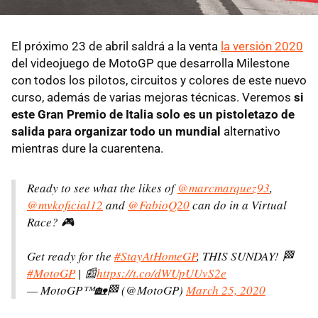
El próximo 23 de abril saldrá a la venta
la versión 2020
del videojuego de MotoGP que desarrolla Milestone
con todos los pilotos, circuitos y colores de este nuevo
curso, además de varias mejoras técnicas. Veremos
si
este Gran Premio de Italia solo es un pistoletazo de
salida para organizar todo un mundial
alternativo
mientras dure la cuarentena.
Ready to see what the likes of
@marcmarquez93
,
@mvkoficial12
and
@FabioQ20
can do in a Virtual
Race? 🎮
Get ready for the
#StayAtHomeGP
, THIS SUNDAY! 🏁
#MotoGP
| 📰
https://t.co/dWUpUUvS2e
— MotoGP™🏡🏁 (@MotoGP)
March 25, 2020