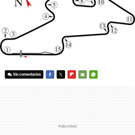
Sin comentarios
FACEBOOK
TWITTER
FLIPBOARD
E-
WHATSAPP
MAIL