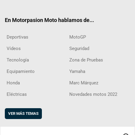
ter
ebo
ube
agra
boar
ok
m
d
En Motorpasion Moto hablamos de...
Deportivas
MotoGP
Vídeos
Seguridad
Tecnología
Zona de Pruebas
Equipamiento
Yamaha
Honda
Marc Márquez
Eléctricas
Novedades motos 2022
VER MÁS TEMAS