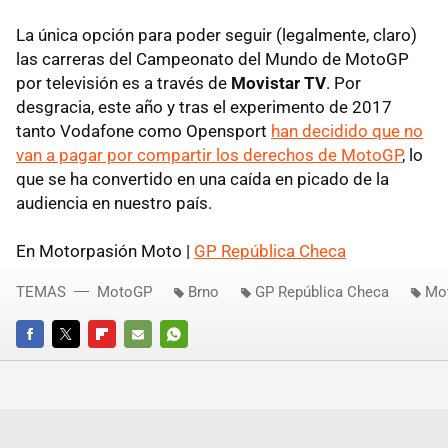
La única opción para poder seguir (legalmente, claro)
las carreras del Campeonato del Mundo de MotoGP
por televisión es a través de
Movistar TV
. Por
desgracia, este año y tras el experimento de 2017
tanto Vodafone como Opensport
han decidido que no
van a pagar por compartir los derechos de MotoGP
, lo
que se ha convertido en una caída en picado de la
audiencia en nuestro país.
En Motorpasión Moto |
GP República Checa
TEMAS
MotoGP
Brno
GP República Checa
Mo
FACEBOOK
TWITTER
FLIPBOARD
E-
WHATSAPP
MAIL