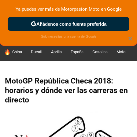
Ya puedes ver más de Motorpasion Moto en Google
MENÚ
NUEVO
Añádenos como fuente preferida
ZONA DE PRUEBAS
DEPORTIVAS
MOTOS ELÉCTRICAS
Solo necesitas una cuenta de Google
×
HOY SE HABLA DE
China
Ducati
Aprilia
España
Gasolina
Moto
MotoGP República Checa 2018:
horarios y dónde ver las carreras en
directo