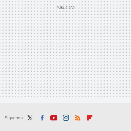
Síguenos
Twit
Fac
Yout
Inst
RSS
Flip