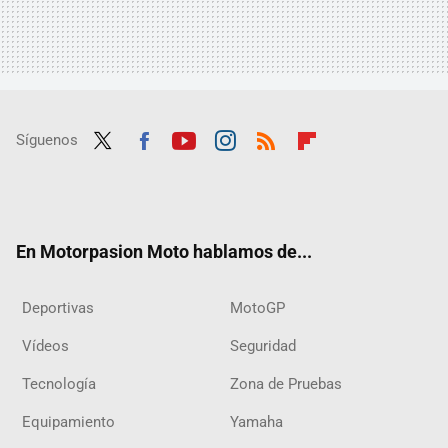
Síguenos
Twit
Fac
Yout
Inst
RSS
Flip
ter
ebo
ube
agra
boar
ok
m
d
En Motorpasion Moto hablamos de...
Deportivas
MotoGP
Vídeos
Seguridad
Tecnología
Zona de Pruebas
Equipamiento
Yamaha