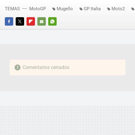
TEMAS
MotoGP
Mugello
GP Italia
Moto2
FACEBOOK
TWITTER
FLIPBOARD
E-
WHATSAPP
MAIL
Comentarios cerrados