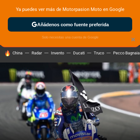
Ya puedes ver más de Motorpasion Moto en Google
ZONA DE PRUEBAS
DEPORTIVAS
MOTOS ELÉCTRICAS
Añádenos como fuente preferida
Solo necesitas una cuenta de Google
×
HOY SE HABLA DE
China
Radar
Invento
Ducati
Truco
Pecco Bagnaia