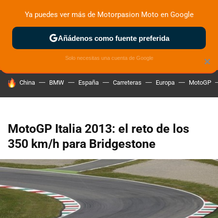
Ya puedes ver más de Motorpasion Moto en Google
ZONA DE PRUEBAS
DEPORTIVAS
MOTOS ELÉCTRICAS
Añádenos como fuente preferida
Solo necesitas una cuenta de Google
×
HOY SE HABLA DE
China
BMW
España
Carreteras
Europa
MotoGP
MotoGP Italia 2013: el reto de los
350 km/h para Bridgestone