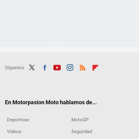
Síguenos
Twit
Fac
Yout
Inst
RSS
Flip
ter
ebo
ube
agra
boar
ok
m
d
En Motorpasion Moto hablamos de...
Deportivas
MotoGP
Vídeos
Seguridad