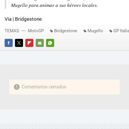
Mugello para animar a sus héroes locales.
Vía | Bridgestone
TEMAS
MotoGP
Bridgestone
Mugello
GP Itali
FACEBOOK
TWITTER
FLIPBOARD
E-
WHATSAPP
MAIL
Comentarios cerrados