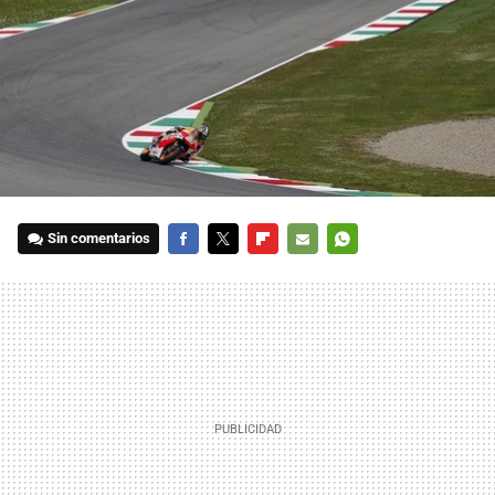
Sin comentarios
FACEBOOK
TWITTER
FLIPBOARD
E-
WHATSAPP
MAIL