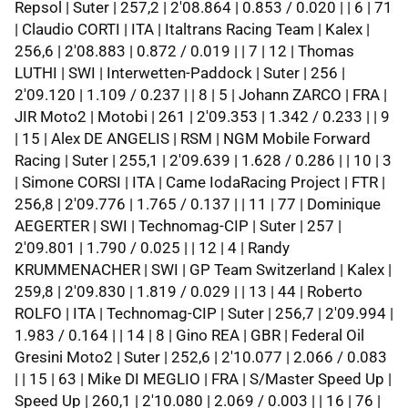
Repsol | Suter | 257,2 | 2'08.864 | 0.853 / 0.020 | | 6 | 71
| Claudio CORTI | ITA | Italtrans Racing Team | Kalex |
256,6 | 2'08.883 | 0.872 / 0.019 | | 7 | 12 | Thomas
LUTHI | SWI | Interwetten-Paddock | Suter | 256 |
2'09.120 | 1.109 / 0.237 | | 8 | 5 | Johann ZARCO | FRA |
JIR Moto2 | Motobi | 261 | 2'09.353 | 1.342 / 0.233 | | 9
| 15 | Alex DE ANGELIS | RSM | NGM Mobile Forward
Racing | Suter | 255,1 | 2'09.639 | 1.628 / 0.286 | | 10 | 3
| Simone CORSI | ITA | Came IodaRacing Project | FTR |
256,8 | 2'09.776 | 1.765 / 0.137 | | 11 | 77 | Dominique
AEGERTER | SWI | Technomag-CIP | Suter | 257 |
2'09.801 | 1.790 / 0.025 | | 12 | 4 | Randy
KRUMMENACHER | SWI | GP Team Switzerland | Kalex |
259,8 | 2'09.830 | 1.819 / 0.029 | | 13 | 44 | Roberto
ROLFO | ITA | Technomag-CIP | Suter | 256,7 | 2'09.994 |
1.983 / 0.164 | | 14 | 8 | Gino REA | GBR | Federal Oil
Gresini Moto2 | Suter | 252,6 | 2'10.077 | 2.066 / 0.083
| | 15 | 63 | Mike DI MEGLIO | FRA | S/Master Speed Up |
Speed Up | 260,1 | 2'10.080 | 2.069 / 0.003 | | 16 | 76 |