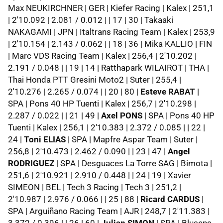
Max NEUKIRCHNER | GER | Kiefer Racing | Kalex | 251,1
| 2'10.092 | 2.081 / 0.012 | | 17 | 30 | Takaaki
NAKAGAMI | JPN | Italtrans Racing Team | Kalex | 253,9
| 2'10.154 | 2.143 / 0.062 | | 18 | 36 | Mika KALLIO | FIN
| Marc VDS Racing Team | Kalex | 256,4 | 2'10.202 |
2.191 / 0.048 | | 19 | 14 | Ratthapark WILAIROT | THA |
Thai Honda PTT Gresini Moto2 | Suter | 255,4 |
2'10.276 | 2.265 / 0.074 | | 20 | 80 |
Esteve RABAT
|
SPA | Pons 40 HP Tuenti | Kalex | 256,7 | 2'10.298 |
2.287 / 0.022 | | 21 | 49 |
Axel PONS
| SPA | Pons 40 HP
Tuenti | Kalex | 256,1 | 2'10.383 | 2.372 / 0.085 | | 22 |
24 |
Toni ELIAS
| SPA | Mapfre Aspar Team | Suter |
256,8 | 2'10.473 | 2.462 / 0.090 | | 23 | 47 |
Angel
RODRIGUEZ
| SPA | Desguaces La Torre SAG | Bimota |
251,6 | 2'10.921 | 2.910 / 0.448 | | 24 | 19 | Xavier
SIMEON | BEL | Tech 3 Racing | Tech 3 | 251,2 |
2'10.987 | 2.976 / 0.066 | | 25 | 88 |
Ricard CARDUS
|
SPA | Arguiñano Racing Team | AJR | 248,7 | 2'11.383 |
3.372 / 0.396 | | 26 | 60 |
Julian SIMON
| SPA | Blusens