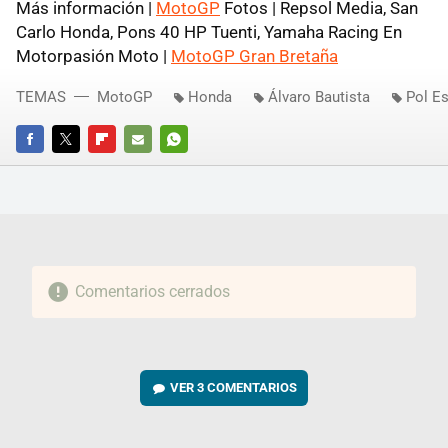
Más información |
MotoGP
Fotos | Repsol Media, San
Carlo Honda, Pons 40 HP Tuenti, Yamaha Racing En
Motorpasión Moto |
MotoGP Gran Bretaña
TEMAS
MotoGP
Honda
Álvaro Bautista
Pol E
FACEBOOK
TWITTER
FLIPBOARD
E-
WHATSAPP
MAIL
Comentarios cerrados
VER
3 COMENTARIOS