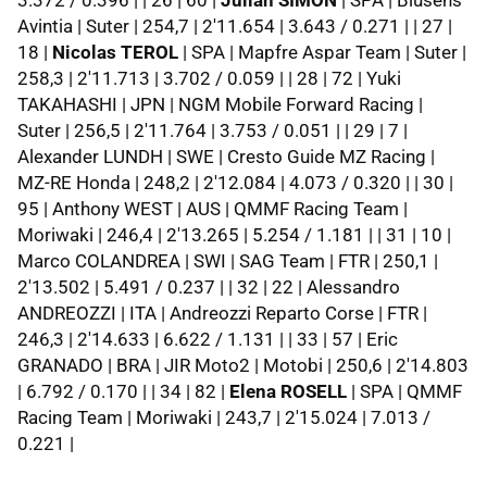
Avintia | Suter | 254,7 | 2'11.654 | 3.643 / 0.271 | | 27 |
18 |
Nicolas TEROL
| SPA | Mapfre Aspar Team | Suter |
258,3 | 2'11.713 | 3.702 / 0.059 | | 28 | 72 | Yuki
TAKAHASHI | JPN | NGM Mobile Forward Racing |
Suter | 256,5 | 2'11.764 | 3.753 / 0.051 | | 29 | 7 |
Alexander LUNDH | SWE | Cresto Guide MZ Racing |
MZ-RE Honda | 248,2 | 2'12.084 | 4.073 / 0.320 | | 30 |
95 | Anthony WEST | AUS | QMMF Racing Team |
Moriwaki | 246,4 | 2'13.265 | 5.254 / 1.181 | | 31 | 10 |
Marco COLANDREA | SWI | SAG Team | FTR | 250,1 |
2'13.502 | 5.491 / 0.237 | | 32 | 22 | Alessandro
ANDREOZZI | ITA | Andreozzi Reparto Corse | FTR |
246,3 | 2'14.633 | 6.622 / 1.131 | | 33 | 57 | Eric
GRANADO | BRA | JIR Moto2 | Motobi | 250,6 | 2'14.803
| 6.792 / 0.170 | | 34 | 82 |
Elena ROSELL
| SPA | QMMF
Racing Team | Moriwaki | 243,7 | 2'15.024 | 7.013 /
0.221 |