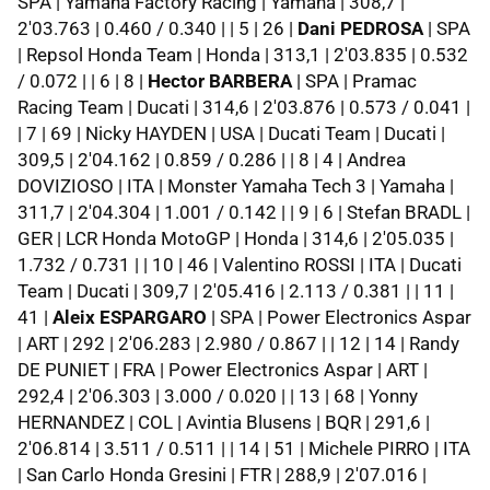
SPA | Yamaha Factory Racing | Yamaha | 308,7 |
2'03.763 | 0.460 / 0.340 | | 5 | 26 |
Dani PEDROSA
| SPA
| Repsol Honda Team | Honda | 313,1 | 2'03.835 | 0.532
/ 0.072 | | 6 | 8 |
Hector BARBERA
| SPA | Pramac
Racing Team | Ducati | 314,6 | 2'03.876 | 0.573 / 0.041 |
| 7 | 69 | Nicky HAYDEN | USA | Ducati Team | Ducati |
309,5 | 2'04.162 | 0.859 / 0.286 | | 8 | 4 | Andrea
DOVIZIOSO | ITA | Monster Yamaha Tech 3 | Yamaha |
311,7 | 2'04.304 | 1.001 / 0.142 | | 9 | 6 | Stefan BRADL |
GER | LCR Honda MotoGP | Honda | 314,6 | 2'05.035 |
1.732 / 0.731 | | 10 | 46 | Valentino ROSSI | ITA | Ducati
Team | Ducati | 309,7 | 2'05.416 | 2.113 / 0.381 | | 11 |
41 |
Aleix ESPARGARO
| SPA | Power Electronics Aspar
| ART | 292 | 2'06.283 | 2.980 / 0.867 | | 12 | 14 | Randy
DE PUNIET | FRA | Power Electronics Aspar | ART |
292,4 | 2'06.303 | 3.000 / 0.020 | | 13 | 68 | Yonny
HERNANDEZ | COL | Avintia Blusens | BQR | 291,6 |
2'06.814 | 3.511 / 0.511 | | 14 | 51 | Michele PIRRO | ITA
| San Carlo Honda Gresini | FTR | 288,9 | 2'07.016 |