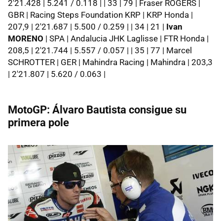
2'21.428 | 5.241 / 0.118 | | 33 | 79 | Fraser ROGERS |
GBR | Racing Steps Foundation KRP | KRP Honda |
207,9 | 2'21.687 | 5.500 / 0.259 | | 34 | 21 |
Ivan
MORENO
| SPA | Andalucia JHK Laglisse | FTR Honda |
208,5 | 2'21.744 | 5.557 / 0.057 | | 35 | 77 | Marcel
SCHROTTER | GER | Mahindra Racing | Mahindra | 203,3
| 2'21.807 | 5.620 / 0.063 |
MotoGP: Álvaro Bautista consigue su
primera pole