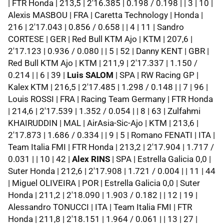
| FTR Honda | 213,5 | 2'16.385 | 0.198 / 0.198 | | 3 | 10 |
Alexis MASBOU | FRA | Caretta Technology | Honda |
216 | 2'17.043 | 0.856 / 0.658 | | 4 | 11 | Sandro
CORTESE | GER | Red Bull KTM Ajo | KTM | 207,6 |
2'17.123 | 0.936 / 0.080 | | 5 | 52 | Danny KENT | GBR |
Red Bull KTM Ajo | KTM | 211,9 | 2'17.337 | 1.150 /
0.214 | | 6 | 39 |
Luis SALOM
| SPA | RW Racing GP |
Kalex KTM | 216,5 | 2'17.485 | 1.298 / 0.148 | | 7 | 96 |
Louis ROSSI | FRA | Racing Team Germany | FTR Honda
| 214,6 | 2'17.539 | 1.352 / 0.054 | | 8 | 63 | Zulfahmi
KHAIRUDDIN | MAL | AirAsia-Sic-Ajo | KTM | 213,6 |
2'17.873 | 1.686 / 0.334 | | 9 | 5 | Romano FENATI | ITA |
Team Italia FMI | FTR Honda | 213,2 | 2'17.904 | 1.717 /
0.031 | | 10 | 42 |
Alex RINS
| SPA | Estrella Galicia 0,0 |
Suter Honda | 212,6 | 2'17.908 | 1.721 / 0.004 | | 11 | 44
| Miguel OLIVEIRA | POR | Estrella Galicia 0,0 | Suter
Honda | 211,2 | 2'18.090 | 1.903 / 0.182 | | 12 | 19 |
Alessandro TONUCCI | ITA | Team Italia FMI | FTR
Honda | 211,8 | 2'18.151 | 1.964 / 0.061 | | 13 | 27 |