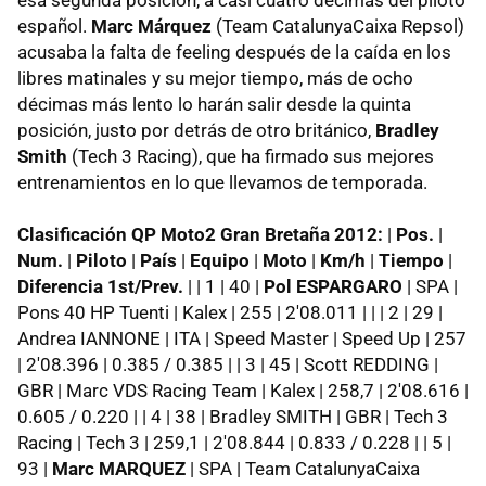
español.
Marc Márquez
(Team CatalunyaCaixa Repsol)
acusaba la falta de feeling después de la caída en los
libres matinales y su mejor tiempo, más de ocho
décimas más lento lo harán salir desde la quinta
posición, justo por detrás de otro británico,
Bradley
Smith
(Tech 3 Racing), que ha firmado sus mejores
entrenamientos en lo que llevamos de temporada.
Clasificación QP Moto2 Gran Bretaña 2012:
|
Pos.
|
Num.
|
Piloto
|
País
|
Equipo
|
Moto
|
Km/h
|
Tiempo
|
Diferencia 1st/Prev.
| | 1 | 40 |
Pol ESPARGARO
| SPA |
Pons 40 HP Tuenti | Kalex | 255 | 2'08.011 | | | 2 | 29 |
Andrea IANNONE | ITA | Speed Master | Speed Up | 257
| 2'08.396 | 0.385 / 0.385 | | 3 | 45 | Scott REDDING |
GBR | Marc VDS Racing Team | Kalex | 258,7 | 2'08.616 |
0.605 / 0.220 | | 4 | 38 | Bradley SMITH | GBR | Tech 3
Racing | Tech 3 | 259,1 | 2'08.844 | 0.833 / 0.228 | | 5 |
93 |
Marc MARQUEZ
| SPA | Team CatalunyaCaixa