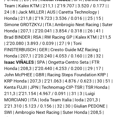
Team | Kalex KTM | 211,1 | 2'19.707 | 3.520 / 0.177 | |
24 | 8 | Jack MILLER | AUS | Caretta Technology |
Honda | 211,8 | 2'19.723 | 3.536 / 0.016 | | 25 | 15 |
Simone GROTZKYJ | ITA | Ambrogio Next Racing | Suter
Honda | 207,1 | 2'20.041 | 3.854 / 0.318 | | 26 | 41 |
Brad BINDER | RSA | RW Racing GP | Kalex KTM | 211,5
| 2'20.080 | 3.893 / 0.039 | | 27 | 9 | Toni
FINSTERBUSCH | GER | Cresto Guide MZ Racing |
Honda | 207,1 | 2'20.240 | 4.053 / 0.160 | | 28 | 32 |
Isaac VIÑALES
| SPA | Ongetta-Centro Seta | FTR
Honda | 208,3 | 2'20.440 | 4.253 / 0.200 | | 29 | 17 |
John McPHEE | GBR | Racing Steps Foundation KRP |
KRP Honda | 207,3 | 2'21.063 | 4.876 / 0.623 | | 30 | 51 |
Kenta FUJII | JPN | Technomag-CIP-TSR | TSR Honda |
211,3 | 2'21.154 | 4.967 / 0.091 | | 31 | 3 | Luigi
MORCIANO | ITA | Ioda Team Italia | Ioda | 201,3 |
2'21.310 | 5.123 / 0.156 | | 32 | 30 | Giulian PEDONE |
SWI | Ambrogio Next Racing | Suter Honda | 208,5 |