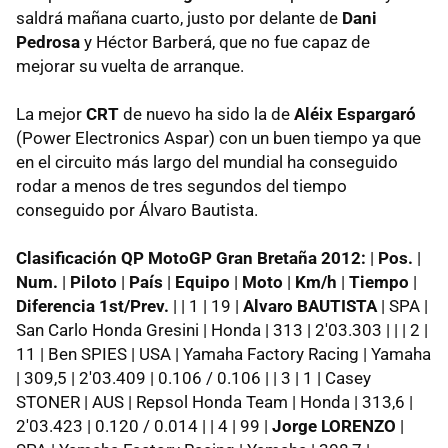
saldrá mañana cuarto, justo por delante de
Dani
Pedrosa
y Héctor Barberá, que no fue capaz de
mejorar su vuelta de arranque.
La mejor
CRT
de nuevo ha sido la de
Aléix Espargaró
(Power Electronics Aspar) con un buen tiempo ya que
en el circuito más largo del mundial ha conseguido
rodar a menos de tres segundos del tiempo
conseguido por Álvaro Bautista.
Clasificación QP MotoGP Gran Bretaña 2012:
|
Pos.
|
Num.
|
Piloto
|
País
|
Equipo
|
Moto
|
Km/h
|
Tiempo
|
Diferencia 1st/Prev.
| | 1 | 19 |
Alvaro BAUTISTA
| SPA |
San Carlo Honda Gresini | Honda | 313 | 2'03.303 | | | 2 |
11 | Ben SPIES | USA | Yamaha Factory Racing | Yamaha
| 309,5 | 2'03.409 | 0.106 / 0.106 | | 3 | 1 | Casey
STONER | AUS | Repsol Honda Team | Honda | 313,6 |
2'03.423 | 0.120 / 0.014 | | 4 | 99 |
Jorge LORENZO
|