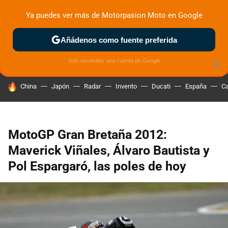
Ya puedes ver más de Motorpasion Moto en Google
MENÚ
NUEVO
Añádenos como fuente preferida
ZONA DE PRUEBAS
DEPORTIVAS
MOTOS ELÉCTRICAS
Solo necesitas una cuenta de Google
×
HOY SE HABLA DE
China
Japón
Radar
Invento
Ducati
España
Ca
MotoGP Gran Bretaña 2012:
Maverick Viñales, Álvaro Bautista y
Pol Espargaró, las poles de hoy