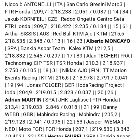
Niccolò ANTONELLI | ITA | San Carlo Gresini Moto3 |
FTR Honda | 209,7 | 2'18.238 | 2.051 / 0.087 | | 14 | 84 |
Jakub KORNFEIL | CZE | Redox-Ongetta-Centro Seta |
FTR Honda | 209,7 | 2'18.422 | 2.235 / 0.184 | | 15 | 61 |
Arthur SISSIS | AUS | Red Bull KTM Ajo | KTM | 215,5 |
2'18.535 | 2.348 / 0.113 | | 16 | 23 |
Alberto MONCAYO
| SPA | Bankia Aspar Team | Kalex KTM | 212,5 |
2'18.832 | 2.645 / 0.297 | | 17 | 89 | Alan TECHER | FRA |
Technomag-CIP-TSR | TSR Honda | 210,3 | 2'18.937 |
2.750 / 0.105 | | 18 | 31 | Niklas AJO | FIN | TT Motion
Events Racing | KTM | 216,6 | 2'18.978 | 2.791 / 0.041 |
| 19 | 94 | Jonas FOLGER | GER | IodaRacing Project |
Ioda | 204,9 | 2'19.015 | 2.828 / 0.037 | | 20 | 26 |
Adrian MARTIN
| SPA | JHK Laglisse | FTR Honda |
213,4 | 2'19.033 | 2.846 / 0.018 | | 21 | 99 | Danny
WEBB | GBR | Mahindra Racing | Mahindra | 205,2 |
2'19.128 | 2.941 / 0.095 | | 22 | 53 | Jasper IWEMA |
NED | Moto FGR | FGR Honda | 207,1 | 2'19.530 | 3.343
/ 0.402 | | 23 | 55 |
Hector FAUBEL
| SPA | Bankia Aspar