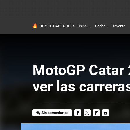
HOY SE HABLA DE
China
Radar
Invento
MotoGP Catar 2
ver las carrera
Sin comentarios
FACEBOOK
TWITTER
FLIPBOARD
E-
MAIL