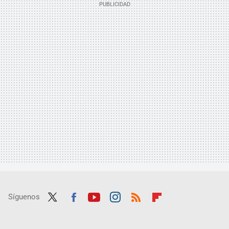
Síguenos
Twit
Fac
Yout
Inst
RSS
Flip
ter
ebo
ube
agra
boar