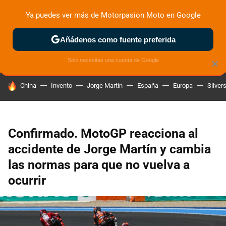
Ya puedes ver más de Motorpasion Moto en Google
ZONA DE PRUEBAS
DEPORTIVAS
MOTOS ELÉCTRICAS
Añádenos como fuente preferida
Solo necesitas una cuenta de Google
×
HOY SE HABLA DE
China
Invento
Jorge Martín
España
Europa
Silver
Confirmado. MotoGP reacciona al
accidente de Jorge Martín y cambia
las normas para que no vuelva a
ocurrir