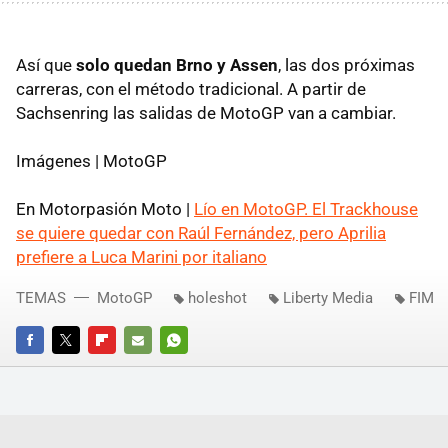
Así que
solo quedan Brno y Assen
, las dos próximas
carreras, con el método tradicional. A partir de
Sachsenring las salidas de MotoGP van a cambiar.
Imágenes | MotoGP
En Motorpasión Moto |
Lío en MotoGP. El Trackhouse
se quiere quedar con Raúl Fernández, pero Aprilia
prefiere a Luca Marini por italiano
TEMAS
MotoGP
holeshot
Liberty Media
FIM
FACEBOOK
TWITTER
FLIPBOARD
E-
WHATSAPP
MAIL