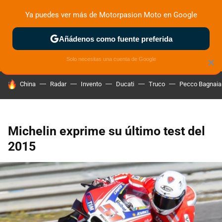
Ya puedes ver más de Motorpasion Moto en Google
ZONA DE PRUEBAS
DEPORTIVAS
MOTOS ELÉCTRICAS
Añádenos como fuente preferida
Solo necesitas una cuenta de Google
×
HOY SE HABLA DE
China
Radar
Invento
Ducati
Truco
Pecco Bagnaia
Michelin exprime su último test del
2015