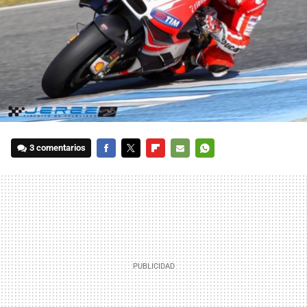
3 comentarios
FACEBOOK
TWITTER
FLIPBOARD
E-
WHATSAPP
MAIL