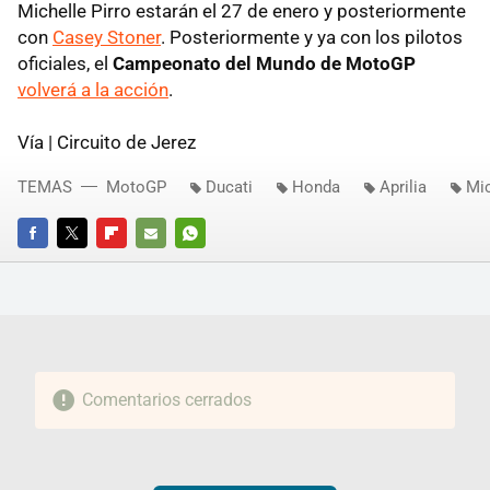
Michelle Pirro estarán el 27 de enero y posteriormente
con
Casey Stoner
. Posteriormente y ya con los pilotos
oficiales, el
Campeonato del Mundo de MotoGP
volverá a la acción
.
Vía | Circuito de Jerez
TEMAS
MotoGP
Ducati
Honda
Aprilia
Mic
FACEBOOK
TWITTER
FLIPBOARD
E-
WHATSAPP
MAIL
Comentarios cerrados