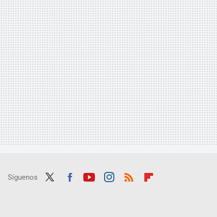
Síguenos
Twit
Fac
Yout
Inst
RSS
Flip
ter
ebo
ube
agra
boar