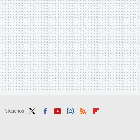
Síguenos
Twit
Fac
Yout
Inst
RSS
Flip
ter
ebo
ube
agra
boar