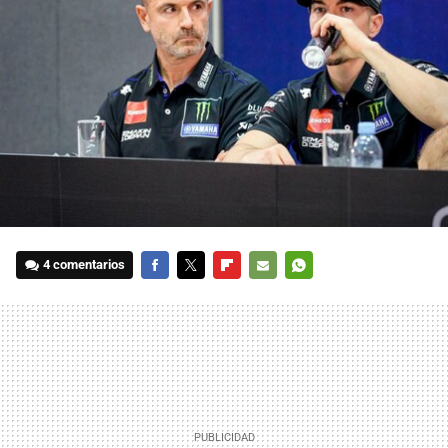
4 comentarios
FACEBOOK
TWITTER
FLIPBOARD
E-
WHATSAPP
MAIL