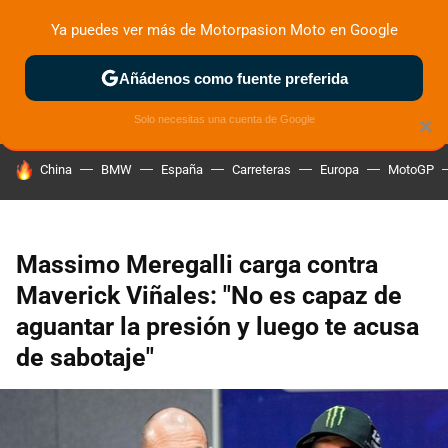
Ya puedes ver más de Motorpasion Moto en Google
ZONA DE PRUEBAS
DEPORTIVAS
MOTOS ELÉCTRICAS
Añádenos como fuente preferida
Solo necesitas una cuenta de Google
×
HOY SE HABLA DE
China
BMW
España
Carreteras
Europa
MotoGP
Massimo Meregalli carga contra
Maverick Viñales: "No es capaz de
aguantar la presión y luego te acusa
de sabotaje"