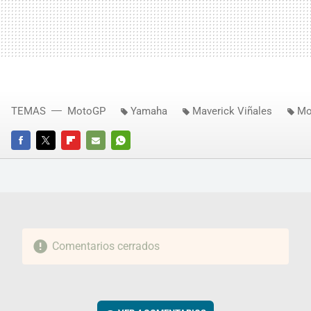
TEMAS
MotoGP
Yamaha
Maverick Viñales
Mo
FACEBOOK
TWITTER
FLIPBOARD
E-
WHATSAPP
MAIL
Comentarios cerrados