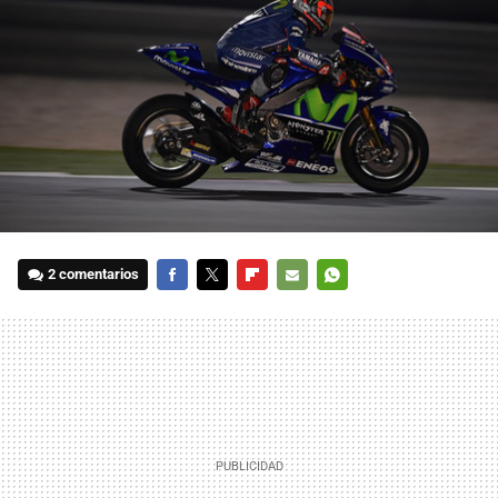
2 comentarios
FACEBOOK
TWITTER
FLIPBOARD
E-
WHATSAPP
MAIL