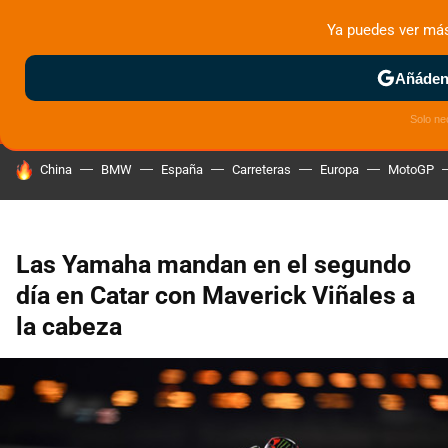
Ya puedes ver má
MENÚ
NUEVO
Añádeno
ZONA DE PRUEBAS
DEPORTIVAS
MOTOS ELÉCTRICAS
Solo ne
HOY SE HABLA DE
China
BMW
España
Carreteras
Europa
MotoGP
Las Yamaha mandan en el segundo
día en Catar con Maverick Viñales a
la cabeza