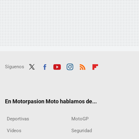
Síguenos
Twit
Fac
Yout
Inst
RSS
Flip
ter
ebo
ube
agra
boar
ok
m
d
En Motorpasion Moto hablamos de...
Deportivas
MotoGP
Vídeos
Seguridad