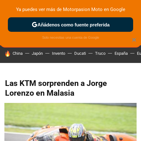
Ya puedes ver más de Motorpasion Moto en Google
ZONA DE PRUEBAS
DEPORTIVAS
MOTOS ELÉCTRICAS
Añádenos como fuente preferida
Solo necesitas una cuenta de Google
×
HOY SE HABLA DE
China
Japón
Invento
Ducati
Truco
España
Eu
Las KTM sorprenden a Jorge
Lorenzo en Malasia