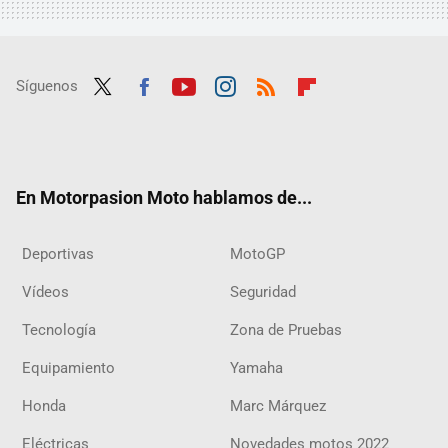
Síguenos
Twit
Fac
Yout
Inst
RSS
Flip
ter
ebo
ube
agra
boar
ok
m
d
En Motorpasion Moto hablamos de...
Deportivas
MotoGP
Vídeos
Seguridad
Tecnología
Zona de Pruebas
Equipamiento
Yamaha
Honda
Marc Márquez
Eléctricas
Novedades motos 2022