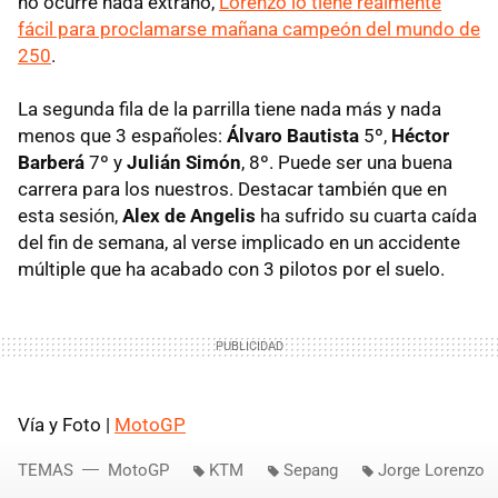
no ocurre nada extraño,
Lorenzo lo tiene realmente
fácil para proclamarse mañana campeón del mundo de
250
.
La segunda fila de la parrilla tiene nada más y nada
menos que 3 españoles:
Álvaro Bautista
5º,
Héctor
Barberá
7º y
Julián Simón
, 8º. Puede ser una buena
carrera para los nuestros. Destacar también que en
esta sesión,
Alex de Angelis
ha sufrido su cuarta caída
del fin de semana, al verse implicado en un accidente
múltiple que ha acabado con 3 pilotos por el suelo.
Vía y Foto |
MotoGP
TEMAS
MotoGP
KTM
Sepang
Jorge Lorenzo