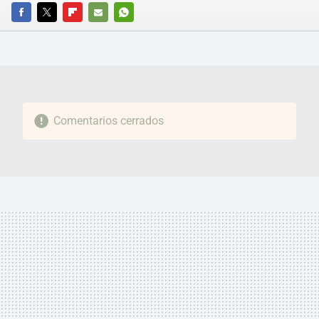
FACEBOOK
TWITTER
FLIPBOARD
E-
WHATSAPP
MAIL
Comentarios cerrados