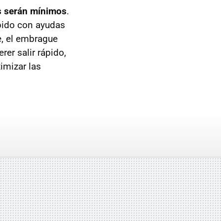
s serán mínimos
.
ápido con ayudas
e, el embrague
rer salir rápido,
imizar las