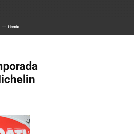
Honda
mporada
ichelin