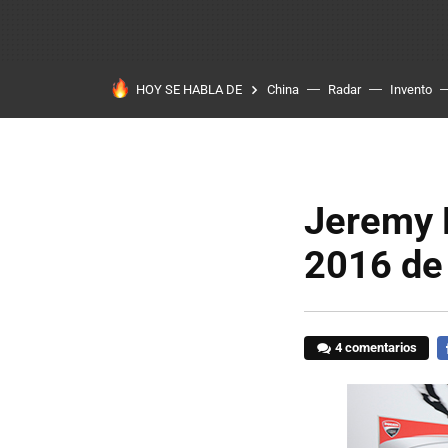
HOY SE HABLA DE
China
Radar
Invento
Jeremy 
2016 de 
4 comentarios
F