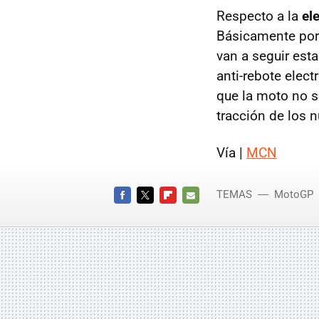
Respecto a la
el
Básicamente porq
van a seguir est
anti-rebote elect
que la moto no se
tracción de los 
Vía |
MCN
TEMAS
MotoGP
FACEBOOK
TWITTER
FLIPBOARD
E-
MAIL