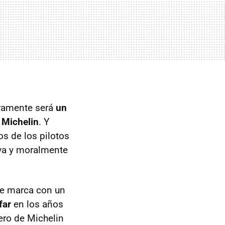
eramente será
un
e
Michelin
. Y
os de los pilotos
iva y moralmente
de marca con un
far
en los años
ero de Michelin