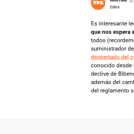
Editor
Es interesante le
que nos espera 
todos (recordemo
suministrador d
despertado del 
conocido desde l
declive de Bibe
además del camb
del reglamento 