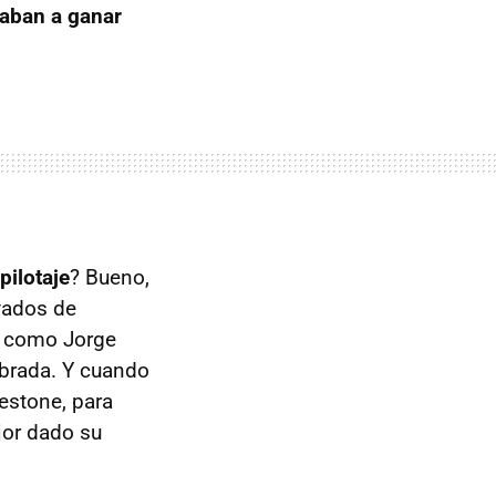
haban a ganar
pilotaje
? Bueno,
vados de
va como Jorge
ibrada. Y cuando
estone, para
jor dado su