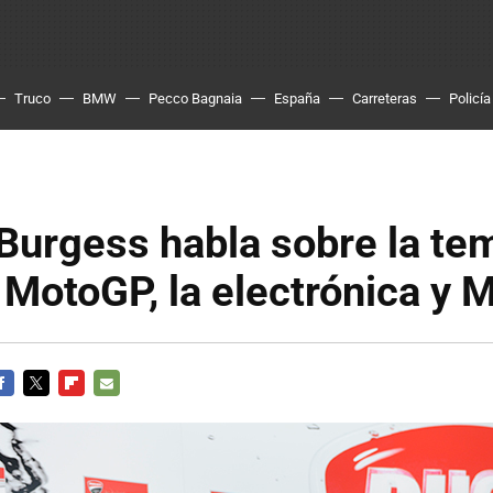
Truco
BMW
Pecco Bagnaia
España
Carreteras
Policía
Burgess habla sobre la te
MotoGP, la electrónica y M
ACEBOOK
TWITTER
FLIPBOARD
E-
MAIL