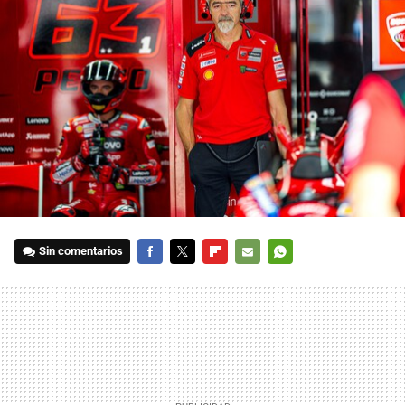
Sin comentarios
FACEBOOK
TWITTER
FLIPBOARD
E-
WHATSAPP
MAIL