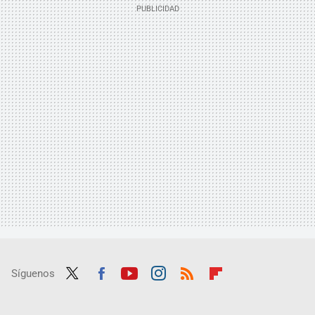
Síguenos
Twit
Fac
Yout
Inst
RSS
Flip