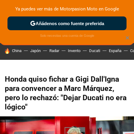
Ya puedes ver más de Motorpasion Moto en Google
ZONA DE PRUEBAS
DEPORTIVAS
MOTOS ELÉCTRICAS
Añádenos como fuente preferida
Solo necesitas una cuenta de Google
×
HOY SE HABLA DE
China
Japón
Radar
Invento
Ducati
España
Ca
Honda quiso fichar a Gigi Dall'Igna
para convencer a Marc Márquez,
pero lo rechazó: "Dejar Ducati no era
lógico"