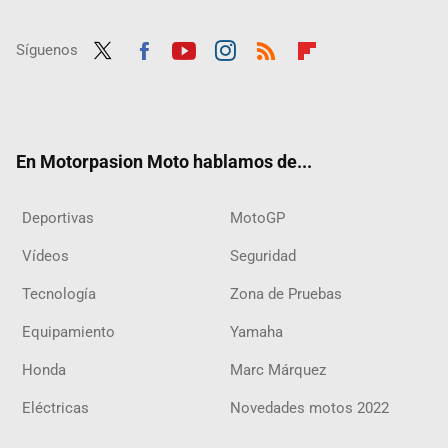
Síguenos
Twit
Fac
Yout
Inst
RSS
Flip
ter
ebo
ube
agra
boar
ok
m
d
En Motorpasion Moto hablamos de...
Deportivas
MotoGP
Vídeos
Seguridad
Tecnología
Zona de Pruebas
Equipamiento
Yamaha
Honda
Marc Márquez
Eléctricas
Novedades motos 2022