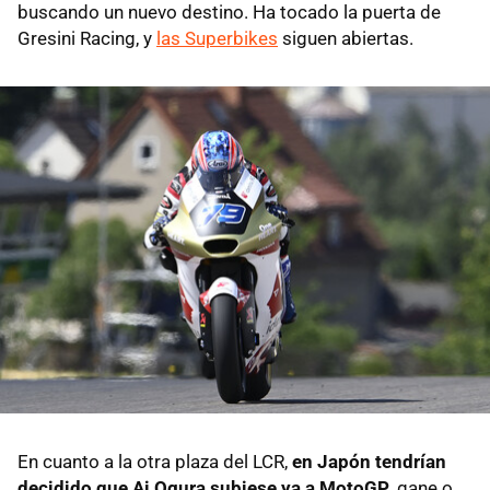
buscando un nuevo destino. Ha tocado la puerta de
Gresini Racing, y
las Superbikes
siguen abiertas.
En cuanto a la otra plaza del LCR,
en Japón tendrían
decidido que Ai Ogura subiese ya a MotoGP
, gane o