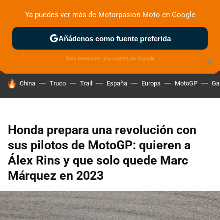
Ya puedes ver más de Motorpasion Moto en Google
ZONA DE PRUEBAS
DEPORTIVAS
MOTOS ELÉCTRICAS
Añádenos como fuente preferida
Solo necesitas una cuenta de Google
×
HOY SE HABLA DE
China
Truco
Trail
España
Europa
MotoGP
Ga
Honda prepara una revolución con
sus pilotos de MotoGP: quieren a
Álex Rins y que solo quede Marc
Márquez en 2023