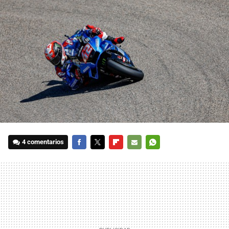
4 comentarios
FACEBOOK
TWITTER
FLIPBOARD
E-
WHATSAPP
MAIL