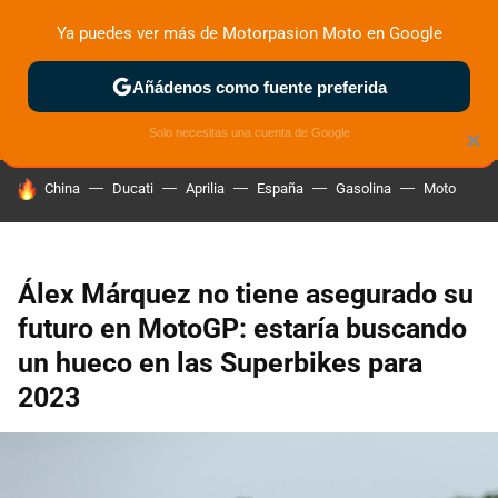
Ya puedes ver más de Motorpasion Moto en Google
ZONA DE PRUEBAS
DEPORTIVAS
MOTOS ELÉCTRICAS
Añádenos como fuente preferida
Solo necesitas una cuenta de Google
×
HOY SE HABLA DE
China
Ducati
Aprilia
España
Gasolina
Moto
Álex Márquez no tiene asegurado su
futuro en MotoGP: estaría buscando
un hueco en las Superbikes para
2023