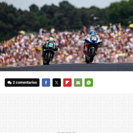
2 comentarios
FACEBOOK
TWITTER
FLIPBOARD
E-
WHATSAPP
MAIL