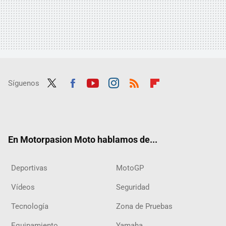
Síguenos
Twit
Fac
Yout
Inst
RSS
Flip
ter
ebo
ube
agra
boar
ok
m
d
En Motorpasion Moto hablamos de...
Deportivas
MotoGP
Vídeos
Seguridad
Tecnología
Zona de Pruebas
Equipamiento
Yamaha