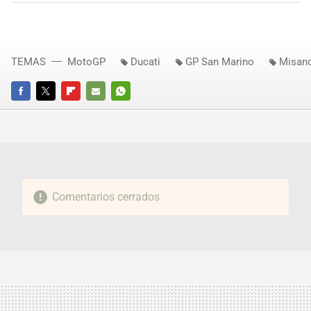
TEMAS
MotoGP
Ducati
GP San Marino
Misan
FACEBOOK
TWITTER
FLIPBOARD
E-
WHATSAPP
MAIL
Comentarios cerrados