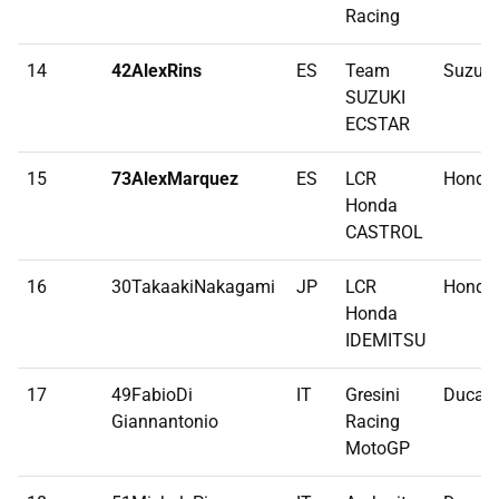
Racing
14
42AlexRins
ES
Team
Suzuki
SUZUKI
ECSTAR
15
73AlexMarquez
ES
LCR
Honda
Honda
CASTROL
16
30TakaakiNakagami
JP
LCR
Honda
Honda
IDEMITSU
17
49FabioDi
IT
Gresini
Ducati
Giannantonio
Racing
MotoGP