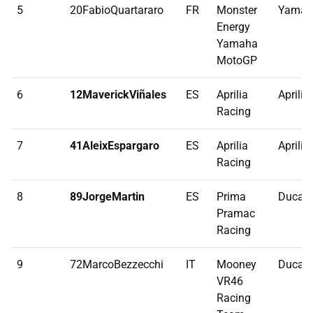
5
20FabioQuartararo
FR
Monster
Yamah
Energy
Yamaha
MotoGP
6
12MaverickViñales
ES
Aprilia
Aprilia
Racing
7
41AleixEspargaro
ES
Aprilia
Aprilia
Racing
8
89JorgeMartin
ES
Prima
Ducati
Pramac
Racing
9
72MarcoBezzecchi
IT
Mooney
Ducati
VR46
Racing