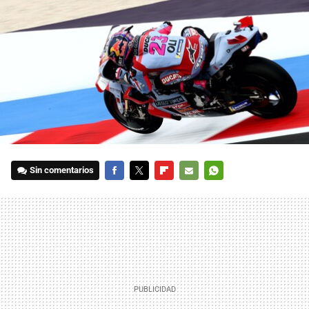
Sin comentarios
FACEBOOK
TWITTER
FLIPBOARD
E-
WHATSAPP
MAIL