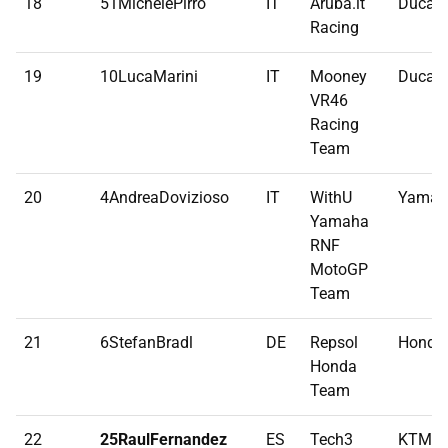
18
51MichelePirro
IT
Aruba.it
Ducati
Racing
19
10LucaMarini
IT
Mooney
Ducati
VR46
Racing
Team
20
4AndreaDovizioso
IT
WithU
Yamah
Yamaha
RNF
MotoGP
Team
21
6StefanBradl
DE
Repsol
Honda
Honda
Team
22
25RaulFernandez
ES
Tech3
KTM