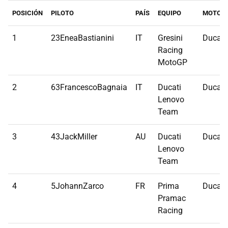
POSICIÓN
PILOTO
PAÍS
EQUIPO
MOTO
1
23EneaBastianini
IT
Gresini
Ducati
Racing
MotoGP
2
63FrancescoBagnaia
IT
Ducati
Ducati
Lenovo
Team
3
43JackMiller
AU
Ducati
Ducati
Lenovo
Team
4
5JohannZarco
FR
Prima
Ducati
Pramac
Racing