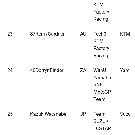
KTM
Factory
Racing
23
87RemyGardner
AU
Tech3
KTM
KTM
Factory
Racing
24
40DarrynBinder
ZA
WithU
Yamah
Yamaha
RNF
MotoGP
Team
25
KazukiWatanabe
JP
Team
Suzuki
SUZUKI
ECSTAR