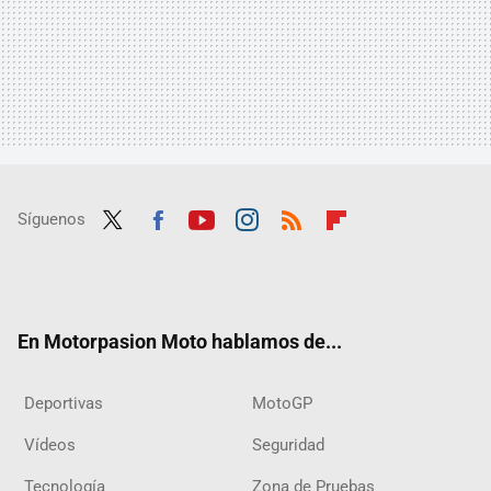
Síguenos
Twit
Fac
Yout
Inst
RSS
Flip
ter
ebo
ube
agra
boar
ok
m
d
En Motorpasion Moto hablamos de...
Deportivas
MotoGP
Vídeos
Seguridad
Tecnología
Zona de Pruebas