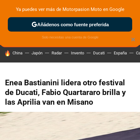
Ya puedes ver más de Motorpasion Moto en Google
ZONA DE PRUEBAS
DEPORTIVAS
MOTOS ELÉCTRICAS
Añádenos como fuente preferida
Solo necesitas una cuenta de Google
×
HOY SE HABLA DE
China
Japón
Radar
Invento
Ducati
España
Ca
Enea Bastianini lidera otro festival
de Ducati, Fabio Quartararo brilla y
las Aprilia van en Misano