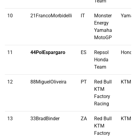
Team
10
21FrancoMorbidelli
IT
Monster
Yamah
Energy
Yamaha
MotoGP
11
44PolEspargaro
ES
Repsol
Honda
Honda
Team
12
88MiguelOliveira
PT
Red Bull
KTM
KTM
Factory
Racing
13
33BradBinder
ZA
Red Bull
KTM
KTM
Factory