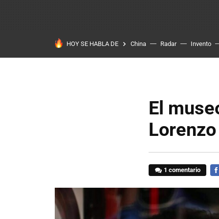
HOY SE HABLA DE
China
Radar
Invento
El muse
Lorenzo 
1 comentario
FA