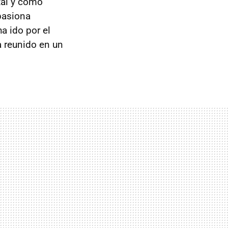
tal y como
apasiona
a ido por el
 reunido en un