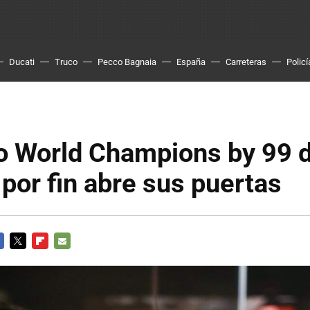
Ducati
Truco
Pecco Bagnaia
España
Carreteras
Policí
o World Champions by 99 
por fin abre sus puertas
CEBOOK
TWITTER
FLIPBOARD
E-
MAIL