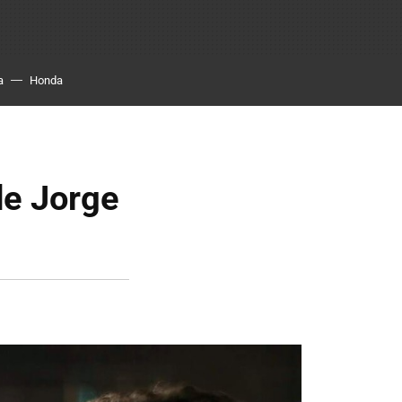
a
Honda
de Jorge