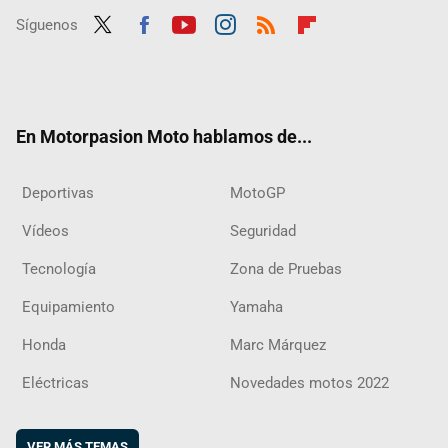
Síguenos
Twit
Fac
Yout
Inst
RSS
Flip
ter
ebo
ube
agra
boar
ok
m
d
En Motorpasion Moto hablamos de...
Deportivas
MotoGP
Vídeos
Seguridad
Tecnología
Zona de Pruebas
Equipamiento
Yamaha
Honda
Marc Márquez
Eléctricas
Novedades motos 2022
VER MÁS TEMAS