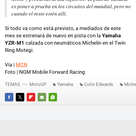
es poner a prueba en los circuitos del mundial, pero no
cuando el resto estén allí.
Si todo va como está previsto, a mediados de este
mes se estrenará de nuevo en pista con la
Yamaha
YZR-M1
calzada con neumáticos Michelin en el Twin
Ring Motegi.
Vía |
MCN
Foto | NGM Mobile Forward Racing
TEMAS
MotoGP
Yamaha
Colin Edwards
Miche
FACEBOOK
TWITTER
FLIPBOARD
E-
WHATSAPP
MAIL