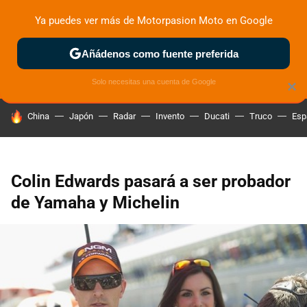
Ya puedes ver más de Motorpasion Moto en Google
ZONA DE PRUEBAS
DEPORTIVAS
MOTOS ELÉCTRICAS
Añádenos como fuente preferida
Solo necesitas una cuenta de Google
×
HOY SE HABLA DE
China
Japón
Radar
Invento
Ducati
Truco
Esp
Colin Edwards pasará a ser probador
de Yamaha y Michelin