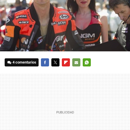
4 comentarios
FACEBOOK
TWITTER
FLIPBOARD
E-
WHATSAPP
MAIL