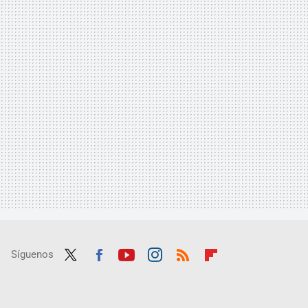
Síguenos
Twit
Fac
Yout
Inst
RSS
Flip
ter
ebo
ube
agra
boar