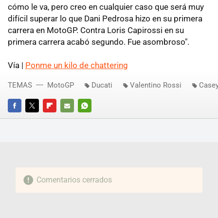
cómo le va, pero creo en cualquier caso que será muy
difícil superar lo que Dani Pedrosa hizo en su primera
carrera en MotoGP. Contra Loris Capirossi en su
primera carrera acabó segundo. Fue asombroso".
Vía |
Ponme un kilo de chattering
TEMAS
MotoGP
Ducati
Valentino Rossi
Casey
FACEBOOK
TWITTER
FLIPBOARD
E-
WHATSAPP
MAIL
Comentarios cerrados