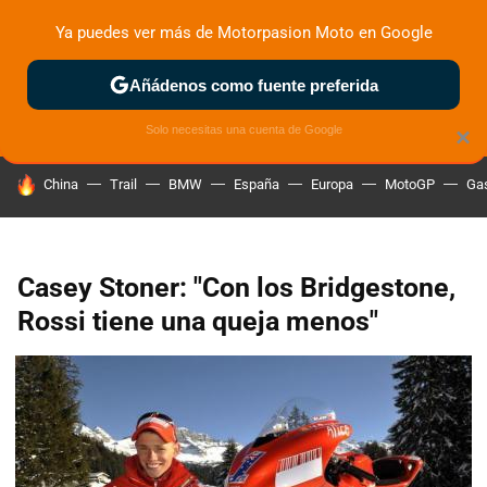
Ya puedes ver más de Motorpasion Moto en Google
ZONA DE PRUEBAS
DEPORTIVAS
MOTOS ELÉCTRICAS
Añádenos como fuente preferida
Solo necesitas una cuenta de Google
×
HOY SE HABLA DE
China
Trail
BMW
España
Europa
MotoGP
Gas
Casey Stoner: "Con los Bridgestone,
Rossi tiene una queja menos"