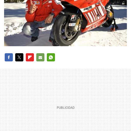
FACEBOOK
TWITTER
FLIPBOARD
E-
WHATSAPP
MAIL