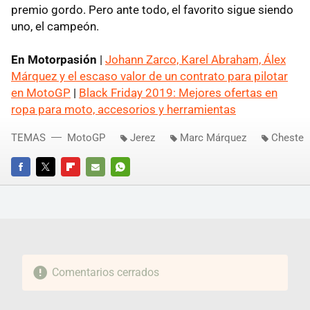
premio gordo. Pero ante todo, el favorito sigue siendo
uno, el campeón.
En Motorpasión
|
Johann Zarco, Karel Abraham, Álex
Márquez y el escaso valor de un contrato para pilotar
en MotoGP
|
Black Friday 2019: Mejores ofertas en
ropa para moto, accesorios y herramientas
TEMAS
MotoGP
Jerez
Marc Márquez
Cheste
FACEBOOK
TWITTER
FLIPBOARD
E-
WHATSAPP
MAIL
Comentarios cerrados