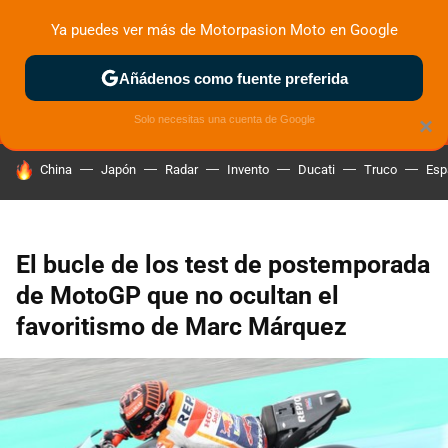
Ya puedes ver más de Motorpasion Moto en Google
MENÚ
NUEVO
Añádenos como fuente preferida
ZONA DE PRUEBAS
DEPORTIVAS
MOTOS ELÉCTRICAS
Solo necesitas una cuenta de Google
×
HOY SE HABLA DE
China
Japón
Radar
Invento
Ducati
Truco
Esp
El bucle de los test de postemporada
de MotoGP que no ocultan el
favoritismo de Marc Márquez