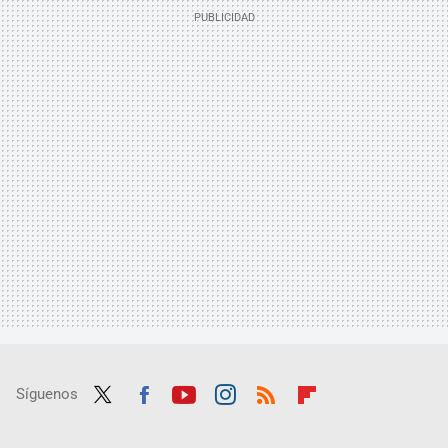
Síguenos
Twit
Fac
Yout
Inst
RSS
Flip