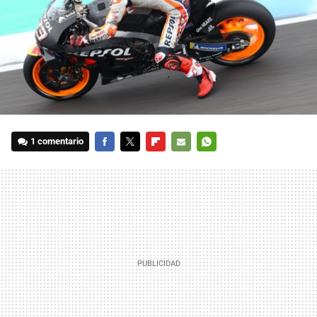
1 comentario
FACEBOOK
TWITTER
FLIPBOARD
E-
WHATSAPP
MAIL