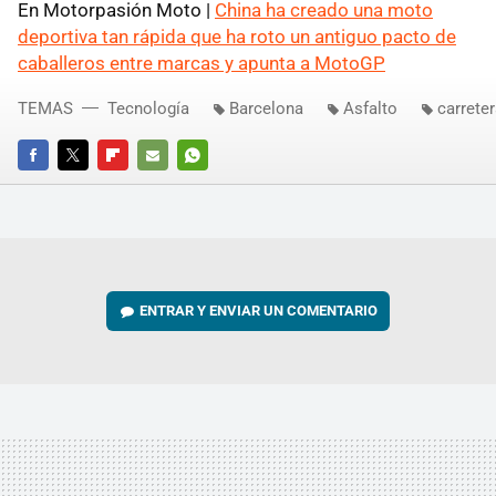
En Motorpasión Moto |
China ha creado una moto
deportiva tan rápida que ha roto un antiguo pacto de
caballeros entre marcas y apunta a MotoGP
TEMAS
Tecnología
Barcelona
Asfalto
carrete
FACEBOOK
TWITTER
FLIPBOARD
E-
WHATSAPP
MAIL
ENTRAR Y ENVIAR UN COMENTARIO