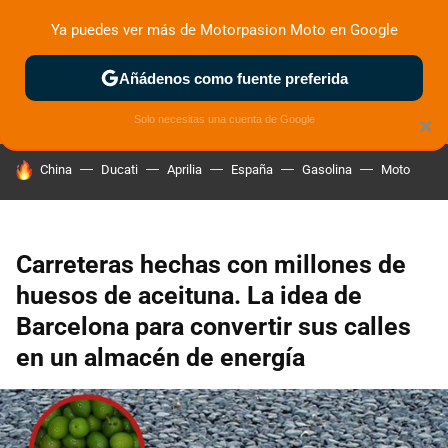
Ya puedes ver más de Motorpasion Moto en Google
ZONA DE PRUEBAS
DEPORTIVAS
MOTOS ELÉCTRICAS
Añádenos como fuente preferida
Solo necesitas una cuenta de Google
×
HOY SE HABLA DE
China
Ducati
Aprilia
España
Gasolina
Moto
Carreteras hechas con millones de
huesos de aceituna. La idea de
Barcelona para convertir sus calles
en un almacén de energía