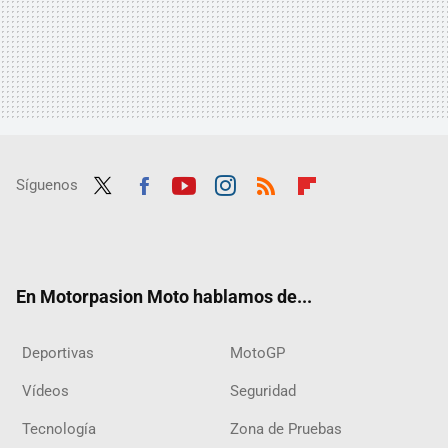
Síguenos
Twit
Fac
Yout
Inst
RSS
Flip
ter
ebo
ube
agra
boar
ok
m
d
En Motorpasion Moto hablamos de...
Deportivas
MotoGP
Vídeos
Seguridad
Tecnología
Zona de Pruebas