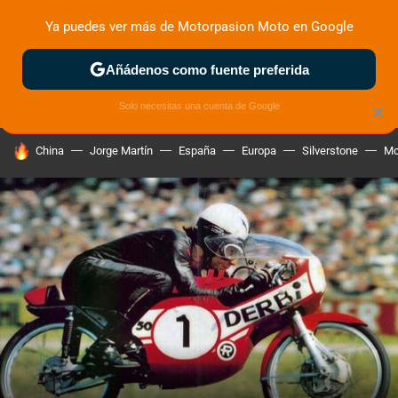
Ya puedes ver más de Motorpasion Moto en Google
ZONA DE PRUEBAS
DEPORTIVAS
MOTOS ELÉCTRICAS
Añádenos como fuente preferida
Solo necesitas una cuenta de Google
×
HOY SE HABLA DE
China
Jorge Martín
España
Europa
Silverstone
Mo