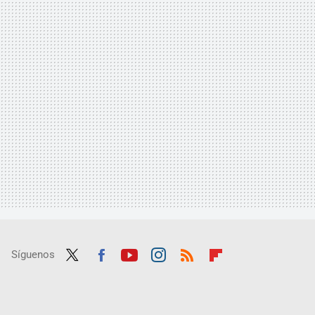
Síguenos
Twit
Fac
Yout
Inst
RSS
Flip
ter
ebo
ube
agra
boar