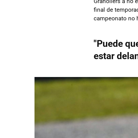
Granollers a no 
final de tempora
campeonato no h
"Puede qu
estar dela