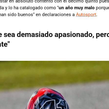
estar en absoluto contento con el décimo quinto pue
da y lo ha catalogado como "
un año muy malo
porque
an sido buenos" en declaraciones a
Autosport
.
e sea demasiado apasionado, pero
nte"