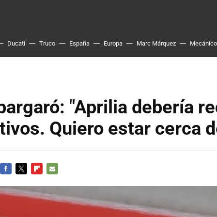
Ducati
Truco
España
Europa
Marc Márquez
Mecánico
pargaró: "Aprilia debería re
tivos. Quiero estar cerca d
FACEBOOK
TWITTER
FLIPBOARD
E-
MAIL