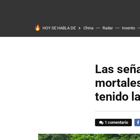
HOY SE HABLA DE
China
Radar
Invento
Las seña
mortales
tenido l
1 comentario
FA