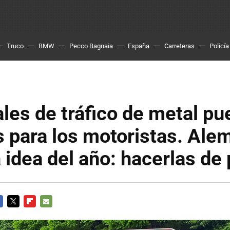
Truco
BMW
Pecco Bagnaia
España
Carreteras
Policía
les de tráfico de metal pu
 para los motoristas. Ale
a idea del año: hacerlas de 
CEBOOK
TWITTER
FLIPBOARD
E-
MAIL