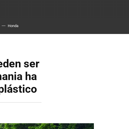
Honda
eden ser
mania ha
plástico