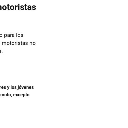
motoristas
o para los
s motoristas no
s.
es y los jóvenes
 moto, excepto