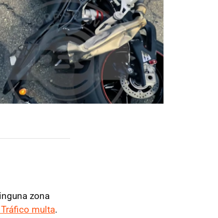
ninguna zona
 Tráfico multa
.