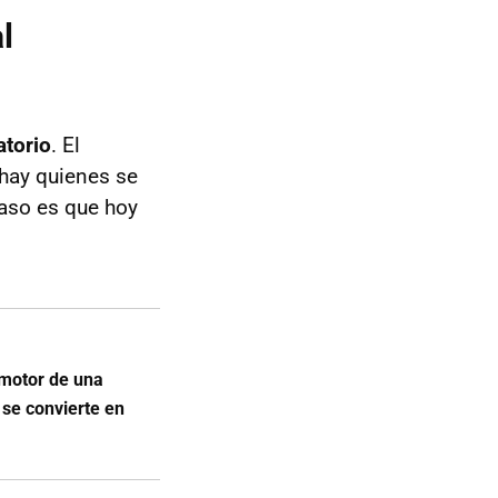
l
atorio
. El
hay quienes se
caso es que hoy
 motor de una
se convierte en