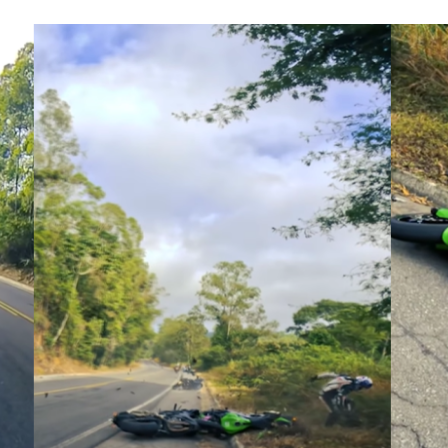
ACEBOOK
TWITTER
FLIPBOARD
E-
MAIL