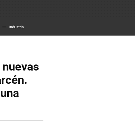
Industria
 nuevas
arcén.
 una