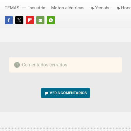
TEMAS
Industria
Motos eléctricas
Yamaha
Hon
FACEBOOK
TWITTER
FLIPBOARD
E-
WHATSAPP
MAIL
Comentarios cerrados
VER
3 COMENTARIOS