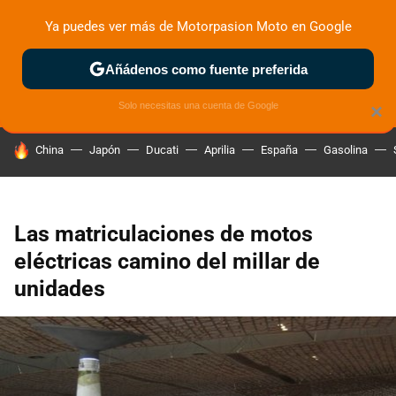
Ya puedes ver más de Motorpasion Moto en Google
ZONA DE PRUEBAS
DEPORTIVAS
MOTOS ELÉCTRICAS
Añádenos como fuente preferida
Solo necesitas una cuenta de Google
×
HOY SE HABLA DE
China
Japón
Ducati
Aprilia
España
Gasolina
Las matriculaciones de motos
eléctricas camino del millar de
unidades