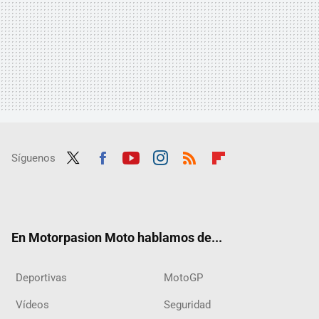
Síguenos
Twit
Fac
Yout
Inst
RSS
Flip
ter
ebo
ube
agra
boar
ok
m
d
En Motorpasion Moto hablamos de...
Deportivas
MotoGP
Vídeos
Seguridad