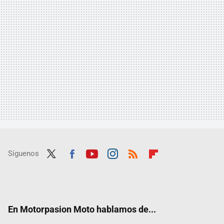
Síguenos
Twit
Fac
Yout
Inst
RSS
Flip
ter
ebo
ube
agra
boar
ok
m
d
En Motorpasion Moto hablamos de...