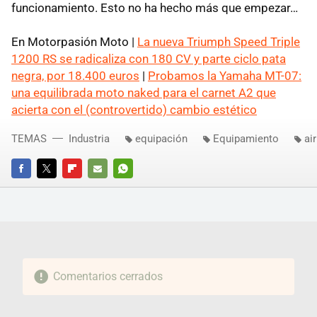
funcionamiento. Esto no ha hecho más que empezar…
En Motorpasión Moto |
La nueva Triumph Speed Triple
1200 RS se radicaliza con 180 CV y parte ciclo pata
negra, por 18.400 euros
|
Probamos la Yamaha MT-07:
una equilibrada moto naked para el carnet A2 que
acierta con el (controvertido) cambio estético
TEMAS
Industria
equipación
Equipamiento
ai
FACEBOOK
TWITTER
FLIPBOARD
E-
WHATSAPP
MAIL
Comentarios cerrados