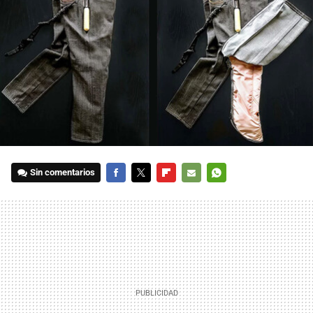
Sin comentarios
FACEBOOK
TWITTER
FLIPBOARD
E-
WHATSAPP
MAIL