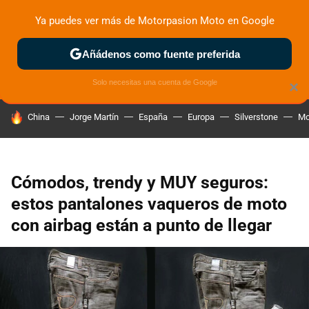
Ya puedes ver más de Motorpasion Moto en Google
ZONA DE PRUEBAS
DEPORTIVAS
MOTOS ELÉCTRICAS
Añádenos como fuente preferida
Solo necesitas una cuenta de Google
×
HOY SE HABLA DE
China
Jorge Martín
España
Europa
Silverstone
Mo
Cómodos, trendy y MUY seguros:
estos pantalones vaqueros de moto
con airbag están a punto de llegar