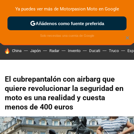
Ya puedes ver más de Motorpasion Moto en Google
ZONA DE PRUEBAS
DEPORTIVAS
MOTOS ELÉCTRICAS
Añádenos como fuente preferida
Solo necesitas una cuenta de Google
×
HOY SE HABLA DE
China
Japón
Radar
Invento
Ducati
Truco
Esp
El cubrepantalón con airbarg que
quiere revolucionar la seguridad en
moto es una realidad y cuesta
menos de 400 euros