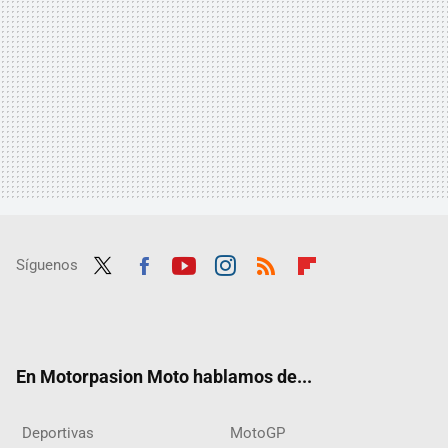
Síguenos
Twit
Fac
Yout
Inst
RSS
Flip
ter
ebo
ube
agra
boar
ok
m
d
En Motorpasion Moto hablamos de...
Deportivas
MotoGP