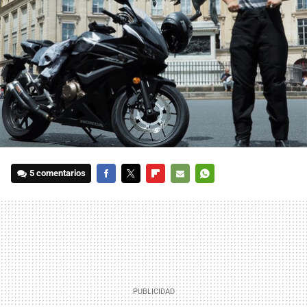
5 comentarios
FACEBOOK
TWITTER
FLIPBOARD
E-
WHATSAPP
MAIL