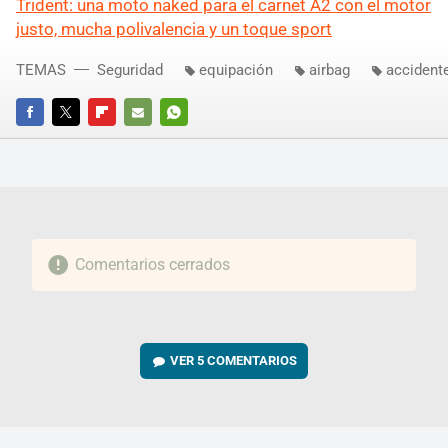
Trident: una moto naked para el carnet A2 con el motor
justo, mucha polivalencia y un toque sport
TEMAS
Seguridad
equipación
airbag
accident
FACEBOOK
TWITTER
FLIPBOARD
E-
WHATSAPP
MAIL
Comentarios cerrados
VER
5 COMENTARIOS