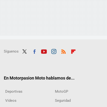
Síguenos
Twit
Fac
Yout
Inst
RSS
Flip
ter
ebo
ube
agra
boar
ok
m
d
En Motorpasion Moto hablamos de...
Deportivas
MotoGP
Vídeos
Seguridad