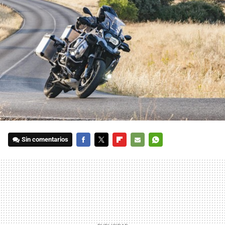
Sin comentarios
FACEBOOK
TWITTER
FLIPBOARD
E-
WHATSAPP
MAIL