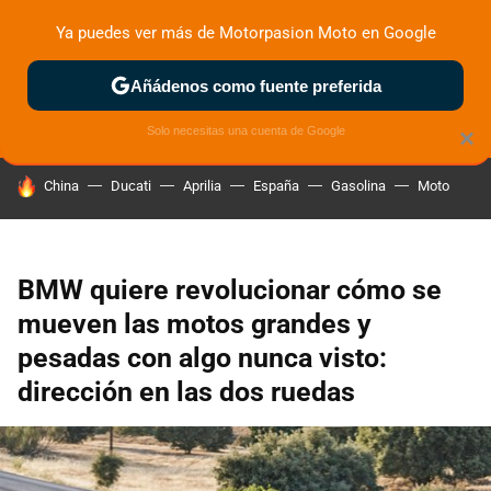
Ya puedes ver más de Motorpasion Moto en Google
ZONA DE PRUEBAS
DEPORTIVAS
MOTOS ELÉCTRICAS
Añádenos como fuente preferida
Solo necesitas una cuenta de Google
×
HOY SE HABLA DE
China
Ducati
Aprilia
España
Gasolina
Moto
BMW quiere revolucionar cómo se
mueven las motos grandes y
pesadas con algo nunca visto:
dirección en las dos ruedas