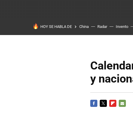
HOY SE HABLA DE
China
Radar
Invento
Calendar
y nacion
FACEBOOK
TWITTER
FLIPBOARD
E-
MAIL