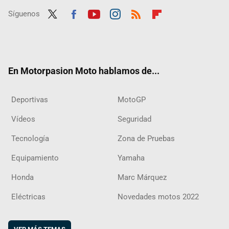
Síguenos
Twit
Fac
Yout
Inst
RSS
Flip
ter
ebo
ube
agra
boar
ok
m
d
En Motorpasion Moto hablamos de...
Deportivas
MotoGP
Vídeos
Seguridad
Tecnología
Zona de Pruebas
Equipamiento
Yamaha
Honda
Marc Márquez
Eléctricas
Novedades motos 2022