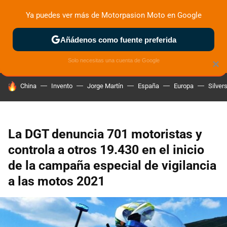
Ya puedes ver más de Motorpasion Moto en Google
ZONA DE PRUEBAS
DEPORTIVAS
MOTOS ELÉCTRICAS
Añádenos como fuente preferida
Solo necesitas una cuenta de Google
×
HOY SE HABLA DE
China
Invento
Jorge Martín
España
Europa
Silver
La DGT denuncia 701 motoristas y
controla a otros 19.430 en el inicio
de la campaña especial de vigilancia
a las motos 2021