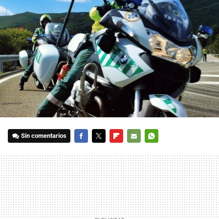
Sin comentarios
FACEBOOK
TWITTER
FLIPBOARD
E-
WHATSAPP
MAIL