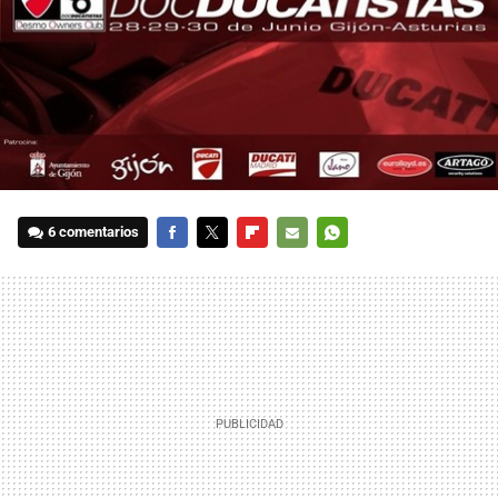
6 comentarios
FACEBOOK
TWITTER
FLIPBOARD
E-
WHATSAPP
MAIL