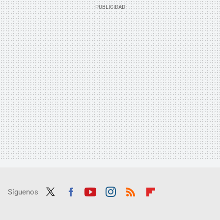
Síguenos
Twit
Fac
Yout
Inst
RSS
Flip