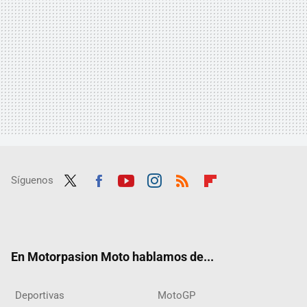
Síguenos
Twit
Fac
Yout
Inst
RSS
Flip
ter
ebo
ube
agra
boar
ok
m
d
En Motorpasion Moto hablamos de...
Deportivas
MotoGP