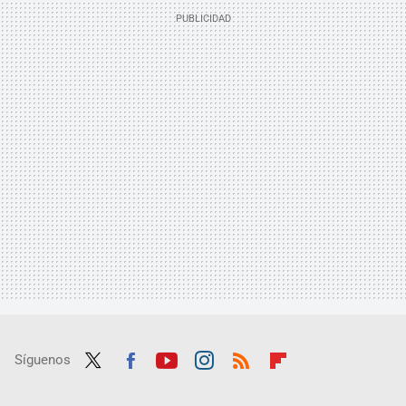
Síguenos
Twit
Fac
Yout
Inst
RSS
Flip