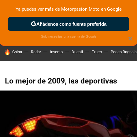
Ya puedes ver más de Motorpasion Moto en Google
ZONA DE PRUEBAS
DEPORTIVAS
MOTOS ELÉCTRICAS
Añádenos como fuente preferida
Solo necesitas una cuenta de Google
×
HOY SE HABLA DE
China
Radar
Invento
Ducati
Truco
Pecco Bagnaia
Lo mejor de 2009, las deportivas