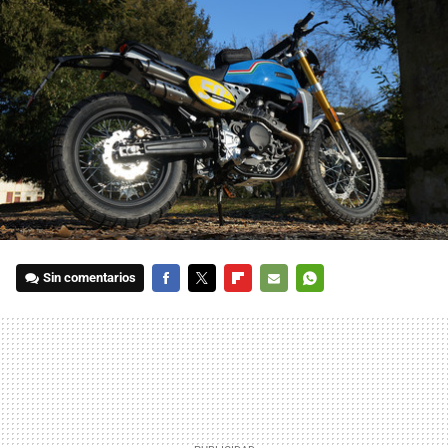
Sin comentarios
FACEBOOK
TWITTER
FLIPBOARD
E-
WHATSAPP
MAIL