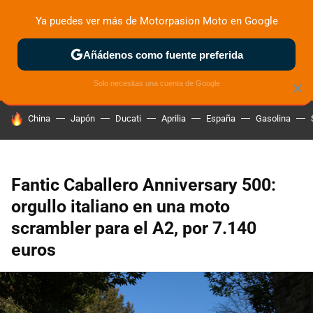
Ya puedes ver más de Motorpasion Moto en Google
ZONA DE PRUEBAS
DEPORTIVAS
MOTOS ELÉCTRICAS
Añádenos como fuente preferida
Solo necesitas una cuenta de Google
×
HOY SE HABLA DE
China
Japón
Ducati
Aprilia
España
Gasolina
Fantic Caballero Anniversary 500:
orgullo italiano en una moto
scrambler para el A2, por 7.140
euros