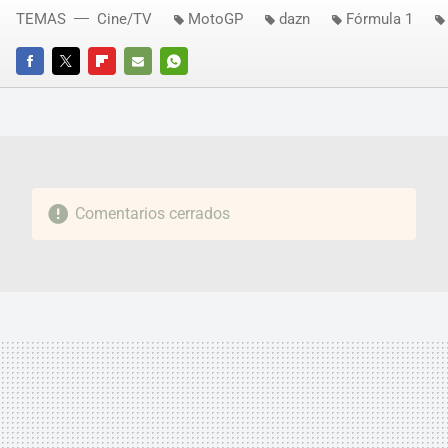
TEMAS
Cine/TV
MotoGP
dazn
Fórmula 1
FACEBOOK
TWITTER
FLIPBOARD
E-
WHATSAPP
MAIL
Comentarios cerrados