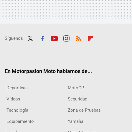
Síguenos
Twit
Fac
Yout
Inst
RSS
Flip
ter
ebo
ube
agra
boar
ok
m
d
En Motorpasion Moto hablamos de...
Deportivas
MotoGP
Vídeos
Seguridad
Tecnología
Zona de Pruebas
Equipamiento
Yamaha