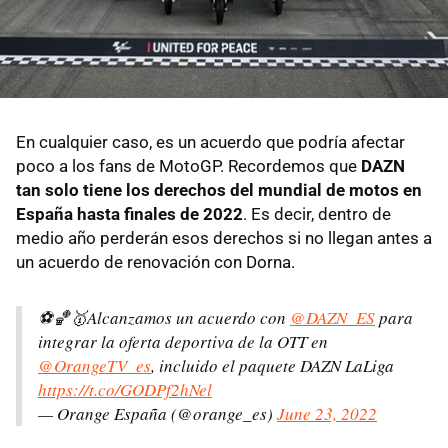
En cualquier caso, es un acuerdo que podría afectar
poco a los fans de MotoGP. Recordemos que
DAZN
tan solo tiene los derechos del mundial de motos en
España hasta finales de 2022
. Es decir, dentro de
medio año perderán esos derechos si no llegan antes a
un acuerdo de renovación con Dorna.
⚽️🏀🥇Alcanzamos un acuerdo con
@DAZN_ES
para
integrar la oferta deportiva de la OTT en
@OrangeTV_es
, incluido el paquete DAZN LaLiga
https://t.co/GODPf2hNel
— Orange España (@orange_es)
June 23, 2022