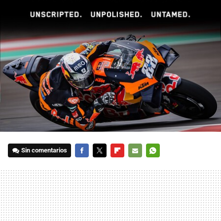
Sin comentarios
FACEBOOK
TWITTER
FLIPBOARD
E-
WHATSAPP
MAIL