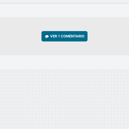
FACEBOOK
TWITTER
FLIPBOARD
E-
WHATSAPP
MAIL
VER
1 COMENTARIO