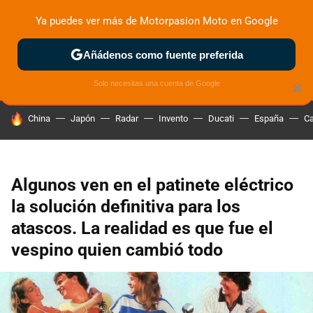
Ya puedes ver más de Motorpasion Moto en Google
ZONA DE PRUEBAS
DEPORTIVAS
MOTOS ELÉCTRICAS
Añádenos como fuente preferida
Solo necesitas una cuenta de Google
×
HOY SE HABLA DE
China
Japón
Radar
Invento
Ducati
España
Ca
Algunos ven en el patinete eléctrico
la solución definitiva para los
atascos. La realidad es que fue el
vespino quien cambió todo