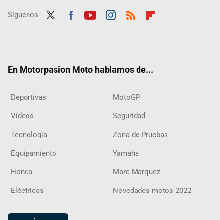
Síguenos
Twit
Fac
Yout
Inst
RSS
Flip
ter
ebo
ube
agra
boar
ok
m
d
En Motorpasion Moto hablamos de...
Deportivas
MotoGP
Vídeos
Seguridad
Tecnología
Zona de Pruebas
Equipamiento
Yamaha
Honda
Marc Márquez
Eléctricas
Novedades motos 2022