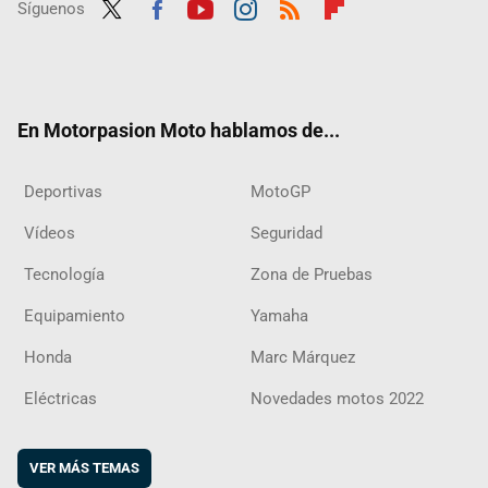
Síguenos
Twit
Fac
Yout
Inst
RSS
Flip
ter
ebo
ube
agra
boar
ok
m
d
En Motorpasion Moto hablamos de...
Deportivas
MotoGP
Vídeos
Seguridad
Tecnología
Zona de Pruebas
Equipamiento
Yamaha
Honda
Marc Márquez
Eléctricas
Novedades motos 2022
VER MÁS TEMAS