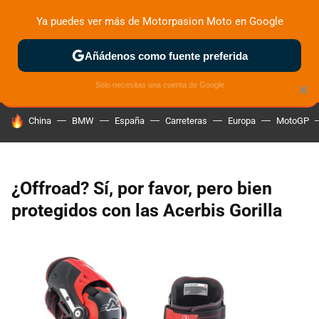
Ya puedes ver más de Motorpasion Moto en Google
ZONA DE PRUEBAS
DEPORTIVAS
MOTOS ELÉCTRICAS
Añádenos como fuente preferida
Solo necesitas una cuenta de Google
×
HOY SE HABLA DE
China
BMW
España
Carreteras
Europa
MotoGP
¿Offroad? Sí, por favor, pero bien
protegidos con las Acerbis Gorilla