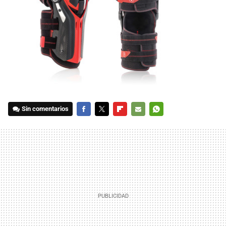
Sin comentarios
FACEBOOK
TWITTER
FLIPBOARD
E-
WHATSAPP
MAIL