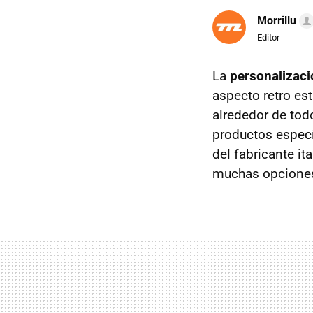
Morrillu
Editor
La
personalizac
aspecto retro es
alrededor de tod
productos especí
del fabricante it
muchas opcione