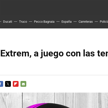
Ducati
Truco
Pecco Bagnaia
España
Carreteras
Policí
xtrem, a juego con las te
s
ACEBOOK
TWITTER
FLIPBOARD
E-
MAIL