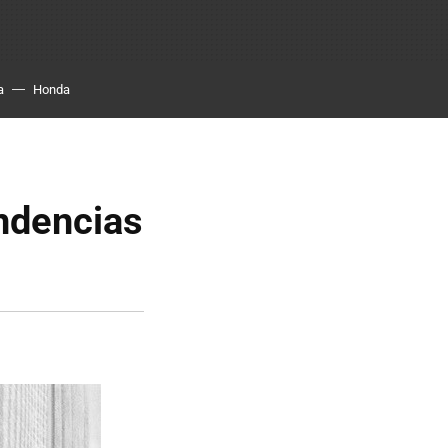
a
Honda
ndencias