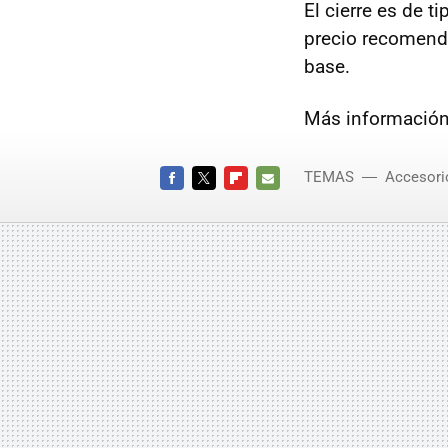
El cierre es de t
precio recomend
base.
Más información
TEMAS
Accesori
FACEBOOK
TWITTER
FLIPBOARD
E-
MAIL