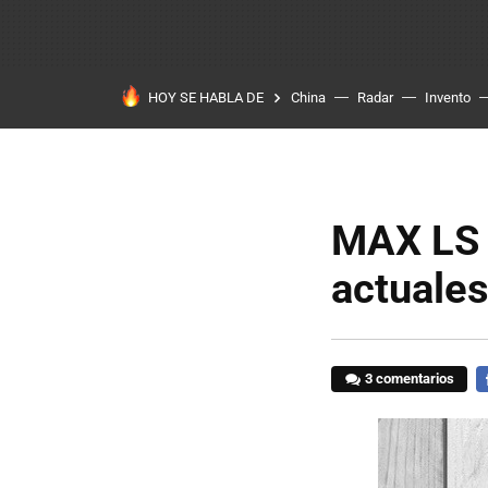
HOY SE HABLA DE
China
Radar
Invento
MAX LS E
actuale
3 comentarios
F