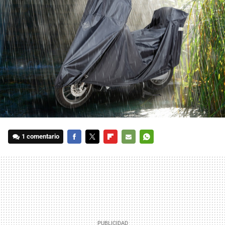
1 comentario
FACEBOOK
TWITTER
FLIPBOARD
E-
WHATSAPP
MAIL