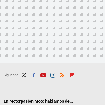
Síguenos
Twit
Fac
Yout
Inst
RSS
Flip
ter
ebo
ube
agra
boar
ok
m
d
En Motorpasion Moto hablamos de...