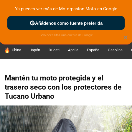
Ya puedes ver más de Motorpasion Moto en Google
ZONA DE PRUEBAS
DEPORTIVAS
MOTOS ELÉCTRICAS
Añádenos como fuente preferida
Solo necesitas una cuenta de Google
×
HOY SE HABLA DE
China
Japón
Ducati
Aprilia
España
Gasolina
Mantén tu moto protegida y el
trasero seco con los protectores de
Tucano Urbano