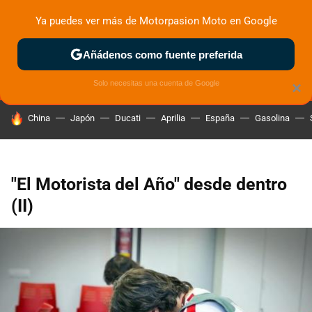
Ya puedes ver más de Motorpasion Moto en Google
MENÚ
NUEVO
Añádenos como fuente preferida
ZONA DE PRUEBAS
DEPORTIVAS
MOTOS ELÉCTRICAS
Solo necesitas una cuenta de Google
×
HOY SE HABLA DE
China
Japón
Ducati
Aprilia
España
Gasolina
"El Motorista del Año" desde dentro
(II)