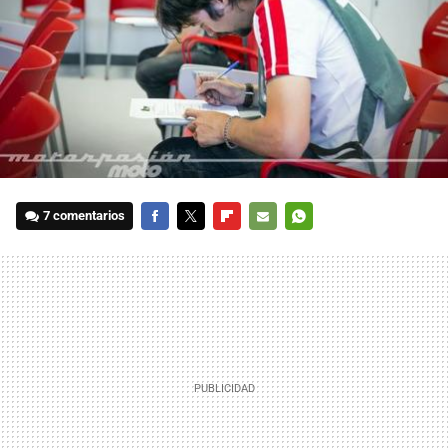
7 comentarios
FACEBOOK
TWITTER
FLIPBOARD
E-
WHATSAPP
MAIL