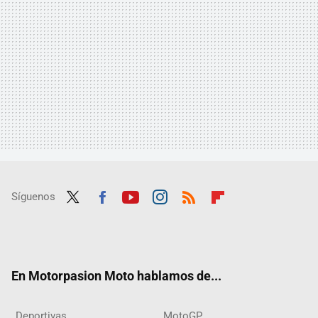
Síguenos
Twit
Fac
Yout
Inst
RSS
Flip
ter
ebo
ube
agra
boar
ok
m
d
En Motorpasion Moto hablamos de...
Deportivas
MotoGP