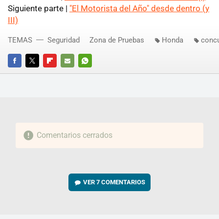
Siguiente parte |
"El Motorista del Año" desde dentro (y
III)
TEMAS
Seguridad
Zona de Pruebas
Honda
conc
FACEBOOK
TWITTER
FLIPBOARD
E-
WHATSAPP
MAIL
Comentarios cerrados
VER
7 COMENTARIOS